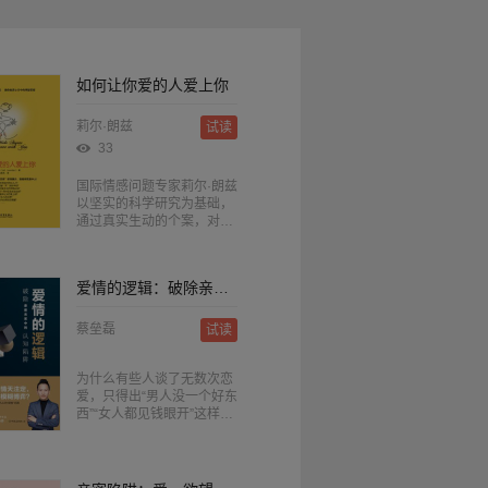
如何让你爱的人爱上你
莉尔·朗兹
试读
33
国际情感问题专家莉尔·朗兹
以坚实的科学研究为基础，
通过真实生动的个案，对男
女两性在情爱观念与行为上
的差异进行了饶有趣味的分
析。书中详细描述了男女在
爱情的逻辑：破除亲密关系中的认知陷阱
情感需求与表达方面的区
别，探讨了他们坠入情网的
缘由和过程，并由此引导我
蔡垒磊
试读
们通过各种语言以及非语言
的方法与技巧，博得意中人
的青睐，收获心目中的理想
为什么有些人谈了无数次恋
爱情。在相遇之初如何进行
爱，只得出“男人没一个好东
目光接触？如何穿衣打扮和
西”“女人都见钱眼开”这样粗
举手投足？如何把握欲擒故
暴的结论？因为看待世界的
纵的火候？如何寻找和发掘
操作系统有问题。操作系统
彼此的相似之处？如何表露
不对，无论进来什么样的材
自身令意中人欣赏的特质？
料，都加工不出正确的结