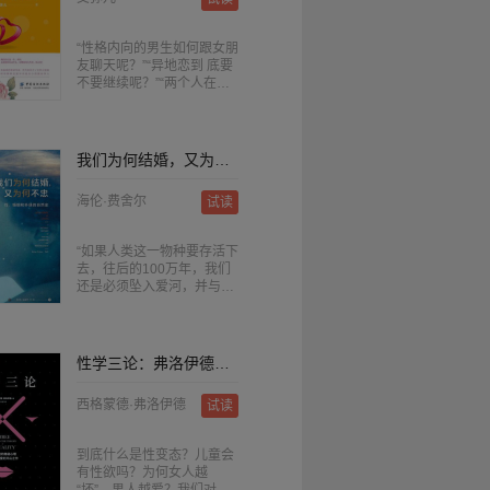
划，指导人们通过承诺、交
备好进入婚姻；如果你已经
流、目标和圈子来更好地维
订婚或者新婚不久，本书将
系夫妻感情，以此来帮助你
帮助你查验自己的感情基
“性格内向的男生如何跟女朋
和你的伴侣形式一种深刻、
础，学到经营成功婚姻所必
友聊天呢？”“异地恋到 底要
令人满意且持久的关系。
需的技巧。
不要继续呢？”“两个人在恋
爱期间要不要AA制呢？” 情
感类节目《艾弥儿》自播出
以来，每天在后台以及直播
间 里会收到来自粉丝的数百
我们为何结婚，又为何不忠
个情感问题及困惑，本书
《恋爱中你必须知道的100
海伦·费舍尔
试读
个秘密》整理挑选了100个
最具代表性的恋 爱相关的主
题，以粉丝问、艾弥儿答、
“如果人类这一物种要存活下
加上互动的形式生动 再现了
去，往后的100万年，我们
新一代年轻人的情感困惑及
还是必须坠入爱河，并与对
状态，为年轻人提供最实
方结为终身伴侣。” 本书是
用、最贴心的情感指南。
20世纪关于两性情感与婚姻
《恋爱中你必须知道的100
的经典之作，25年后根据当
个秘密》不讲鸡汤讲现实，
下的社会趋势，进行增修再
性学三论：弗洛伊德三大不朽名作之一
年轻人在爱情里要两手抓：
版。作者是美国生物人类学
一手提升自己的硬实力，让
家、金赛研究所资深研究
自己在婚恋市场上更具竞争
西格蒙德·弗洛伊德
试读
员、交友网站Match.com首
力；另一手学习实践亲密关
席科学顾问海伦·费舍尔博
系的软技巧，与另一半建立
士。 每对夫妻都希望白头到
深入、长久、美好的亲密关
到底什么是性变态？儿童会
老，但每天都有成千上万对
系，提升人生的幸福感。
有性欲吗？为何女人越
夫妻劳燕分飞。费舍尔博士