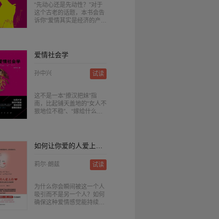
方面面。作为女人，要修炼
“先动心还是先动性？”对于
做妻子的智慧。修炼女人的
这个古老的话题，本书会告
玲珑智慧，做男人成功的帮
诉你“爱情其实是经济的产
助者，子女成才的培养者，
物”。
家庭幸福的缔造者。
爱情社会学
孙中兴
试读
这不是一本“撩汉把妹”指
南，比起铺天盖地的“女人不
狠地位不稳”、“嫁给什么样
的男人才幸福”之类的秘笈，
来自台湾的孙中兴教授简直
老实得乏善可陈。说来说
去，他的核心思想只有八个
如何让你爱的人爱上你 3
字：“平等对待，共同奋
斗”。说起来，这不过是常识
莉尔·朗兹
试读
吧。然而，惟其是常识，才
显出可贵之处。因为这份常
识，已被我们遗忘太久。
为什么你会瞬间被这一个人
《爱情社会学》这本书，或
吸引而不是另一个人？如何
许是这个喧嚣时代的一方小
确保这种爱情感觉能持续下
小的清凉剂：在这个无数人
去？ 国际著名情感问题专家
怀疑爱情，甚至对之嗤之以
莉尔·朗兹以轻松愉快的方式