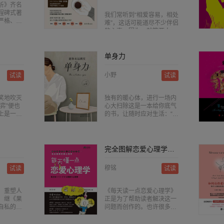
大规模的
变，继而失去耐心，烦躁不
析》齐名
与婚姻的解绑，又将为女性
为处在迷
然一新，充满自信；无数的
00个家
已？ 每一段食之无味的关系
程碑式著
带来怎样的可能？
我们常听到“相爱容易，相处
。
会员摆脱了的家庭纷争的苦
妇，根据
背后，都有着难以跨越的情
严格、文
难”，这话可能道尽不少伴侣
恼，让回家变成享受；无数
可以在5
感障碍。是什么，让看似亲
《研究
的心声，因为，就算两人承
的会员赢得了事业的成
侣未来一
密的你们产生隔阂、误会，
是一本关
诺“我愿意”或者同床共枕，
功……这其中既包括著名的
确率高达
甚至无休止的伤害？ 史秀雄
书。通过
并不代表你真的了解另一
律师、商界领袖，也包括卓
处方》是戈
（Steve Shi）在《假性亲密
较详细地
半。那么，爱情真的是一场
越的政治家，甚至连英国前
单身力
新作，是
关系》一书中，通过深入探
的性心理
掷硬币的冒险吗？美国婚姻
首相和维多利亚女王，也成
亲密关系
讨与恋人、自我以及父母的
人可能出
权威约翰·戈特曼博士从多年
为本书作者的忠实读者和拥
含7个章
关系，详细分析了假性亲密
小野
试读
试读
态。全书
的临床研究观察到，很少有
趸。
故事-专业
关系的形成原因，并结合自
心理的各
夫妻或情侣得到指引，学习
，参考性极
身的成长经历和大量案例，
、性的教
营造出幸福的生活，这些伴
习，解决1
引导那些在情感关系中有困
笑地吹灭
独有的暖心体，进行一场内
性恋、婚
侣们在热恋期后，常常不知
能拥有长
惑却无解的人，走进隐秘的
弈”便也
心大扫除这是一本给你底气
爱的艺术
道如何对谈、沟通、发问，
？ ——第
内心世界，正视苦痛的根
上是一场
的书，让随时应对生活：“我
遇到磨合跟冲突时常常只是
通法；第二
源，由此揭开假性亲密关系
游戏策略
就是自己的依靠！”如果你单
越演越烈，最后不得不寻求
第三天→
的神秘面纱，洞察自我关系
接影响婚
身，我们告诉你，不必焦
婚姻治疗师协助。 因
四天→衷
疏离的成因，及背后原生家
幸福、子
虑，不必认为“到了年纪就该
此，戈特曼博士透过多年的
提出你的
庭的影响，从而更全面地提
系的稳
结婚”，希望你有规律的生
完全图解恋爱心理学：每天读一点 恋爱心理学
研究，首先找出伴侣生活中
会一些“小
升自我认知，让自己身处的
理的健
活，有空多挣钱，没事早睡
最常发生困难和冲突的8个
重新约会。
亲密关系网络变得更加健康
质量的好
觉，活好自己比什么都重
领域：信任、冲突、性爱、
、刚在一
和稳固。
穆铭
试读
试读
婚姻既是
要；如果你已婚，我们希望
金钱、家庭、玩乐与冒险、
，本书都
级的竞技
你有“在爱人怀里孤独”的勇
心灵成长、梦想。接着，戈
启动、加
是通过周
气，哪怕他能陪你一生，你
、重塑人
特曼博士以八个主题，设计
《每天读一点恋爱心理学》
想要的
弈，才最
也要保持独处的能力，不依
！继《果
八场亲密的约会，每一场约
正是为了帮助读者解决这一
和生活的
附、不攀附。为了下一个五
自私的基
会代表了一种对话的邀请。
问题而创作的。也许很多人
年十年，甚至更远的未来，
之后，斩
在特别安排的约会气氛，两
都会诧异，爱情怎么可以学
每日滋养内心，找到真正的
英国皇家
人能够建立亲密的交谈，让
呢？爱情需要仔细地品味，