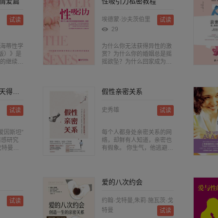
情爱篇
性吸引力私密教程
止循环；
姻生活？
服”的“妈妈”则放下手中的“活
欣赏迎回
，又如何
计”，前往圈内的“小厨房”给
埃德蒙·沙夫茨伯里
试读
试读
直觉与内
危机的婚
“爸爸”做饭。 当婚姻从童年
慧。
实用的婚
“过家家”的浪漫想象，变成
29
都能从中
现代女性焦虑的来源之一，
博士用大
我们是否该重新审视女性与
《海蒂性学
为什么你无法获得异性的激
的真相，
婚姻的绑定关系？ 传统家庭
版）》是
赏？为什么你的婚姻总是摇
于破裂的
观给27岁以上未婚女性贴上
”的继续伸
摇欲坠？为什么回家成为你
者创建一
“剩女”标签，父权社会则结
，海蒂倾
心中最怕？为什么你事业无
的婚姻。
构性地制造着女性必须结婚
的衷情吐
成、默默无闻？因为你从来
验室里，
的焦虑，她们既焦虑“不结
活中的感
就没有正确地运用自身的性
爱的七处方：七天得到更多亲密、连接与快乐
假性亲密关系
婚姻关系研
婚”，又焦虑“要结婚”。在作
新诠释。
吸引力，没有发挥出它巨大
的共同参
者倪纳看来，选择单身本是
既定的性
的能量。这是改善每个人面
观察和聆
女性长期被剥夺的权力。这
定，它对
貌的唯一内在驱动力。千百
史秀雄
试读
试读
的谈话
种群体焦虑，并非单纯的情
成巨大的
年来，无数领袖和英雄人
是否会离
感困扰，而是一场“失权者的
间的“感情
物，一直在靠着这个秘密能
高达
反抗”；是女性意识到既有规
曲，即女性
力纵横驰骋、无往不胜。可
爱因斯坦”
每个人都身处亲密关系的网
则的不公后，对于“妻子”角
甚至不得
悲的是，千百年来，也一直
情感研究
络，却鲜有人知道，亲密也
色的集体觉醒与重新选择；
感；男性
有不计其数的人埋没了自己
戈特曼教
有假象。 你生气，他逃避，
更是在社会与物质环境不稳
上进行付
的这个秘密武器，使终生郁
理学名誉
你抓狂，他更沉默……明明
定性加剧的外因作用下，女
伴侣完全
郁，不得幸福和成功之要
美国心理
相爱的你们，为什么会陷入
性开启自我保护机制的信
问，这对
领。终于，美国著名社会活
究者奖
无法沟通的死循环？ 你希望
号。 洗衣机、外卖这些日常
令人窒息
动家和人生幸福培训师沙夫
0位最有影
扩大交际圈，让生活更丰
爱的八次约会
事物，如何悄悄松动婚姻与
只能在暗
茨伯里成功总结并归纳了这
师，与卡
富，但面对陌生人群，却有
女性的深度绑定？“打小三”
的自我疗
个人类最伟大的秘密，并将
杰斯共同
种不自觉的恐惧？ 你渴望与
的争议背后，藏着怎样的性
约翰·戈特曼,朱莉·施瓦茨·戈
试读
书，海蒂
其用于瑞尔斯通俱乐部内部
统计分析模
父母亲近，但对于他们的观
别博弈？爱情里男女对情感
情爱世
会员的培训。结果令人震
究领域，
念和行为方式，你却无力改
特曼
试读
的期待为何总是错位？生育
真实地道
惊：无数的会员从此面貌焕