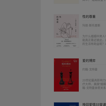
典中，“婚姻教皇”
炼自己、完善自己
曼为我们揭开了幸
样相处起来才会轻
真正秘密。书中，
有这样，婚姻才不
过长达40多年的
构成束缚。在幸福
究、近700对夫妻
性的尊重
里，有一些共同的
与，用大数据还原
迹可循的，有一些
的真相，并总结出
验是值得借鉴的。
玛丽·斯托普斯
婚姻的7个法则， 
笨人的区别在于，
你创建一桩高情商
于借鉴和学习，而
的婚姻。近期的一
要自己吃亏受挫后
为什么婚姻中男人
喜地发现，仅阅读
悟，本书为你提供
能真正靠近彼此，
婚姻》并自行完成
样的一些成功法则
的生活有助益呢？
和练习的已婚夫妻
些法则，我们可以
玛丽·斯托普斯研
更幸福，这种效应
弯路，朝着幸福的
姻中的男女在性问
依然存在。
进。
惑与羞涩，恰恰是
致的。因为无知，
爱的博弈
起，才视谈性的人
的人。陷在不幸福
约翰·戈特曼
过着一种身体与心
生活，进而引发了
与心理问题。在这
20世纪最具影响
作者不仅普及了基
疗大师、美国“婚姻
性生活知识，而且
翰·戈特曼亲密关
性：达到性愉悦，
三，美国亚马逊热
需要借助对方才能
让婚姻持久保鲜的
通则是踏上抵达之
圣经。揭示关于爱
工具。和对方沟通
该如何定义爱情？
挽回爱情33堂课
是尊重性、尊重双