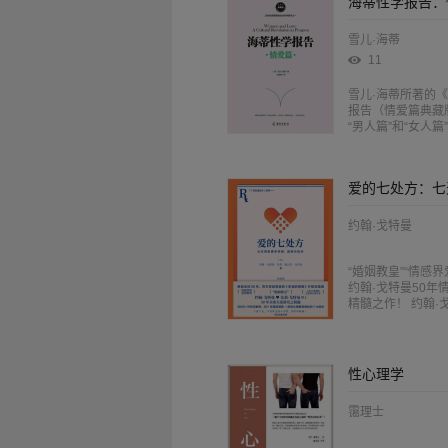
海蒂性学报告：
迫害与拯救的无休
时炸弹一样躲避婚
学会用“走过程”与
如何防止婚姻危机
雪儿·海蒂
无条件的爱；连接
拯救一段已经出现
在的指引——吴英
姻？这是一本非常
11
姻指南，任何夫妻
受益。书中戈特曼
雪儿·海蒂所著的
数据还原婚姻关系
报告（情爱篇典藏
并总结出使婚姻免
“男人篇”和“女人篇
7个法则，引导读
展。在这份报告中
桩高情商的、长久
听了4500名女性
在戈特曼的爱情实
露，然后对私人生
通过长达40年的
情和变动，做了重
究、近700对夫妻
海蒂认为，当一组
与，戈特曼博士在
别歧视文化已告固
约翰·戈特曼
听一对夫妻5分钟
弱势的女性将会造
后，便能预测他们
创伤，两性伴侣之
婚，且预测准确率
契约”也会因此扭
“婚姻教皇”“情感界
91%！
被要求付出太多，
约翰·戈特曼50年
不忍受被剥削的情
精髓之作！ 约翰·
伴侣则吝于在感情
授是华盛顿大学心
出，对自己伤害到
教授，曾四次荣获
没有感受。毫无疑
健康研究院科学研
女性而言，是一种
章，入选25年来1
性心理学
的情感体验，女性
响力的心理治疗大
处进行着日复一日
尔·荣格、卡尔·罗
霭理士
伤和止痛。通过此
在列。 他将数学
揭露了一个幽暗的
型引入心理情感研
界，虽然残酷，却