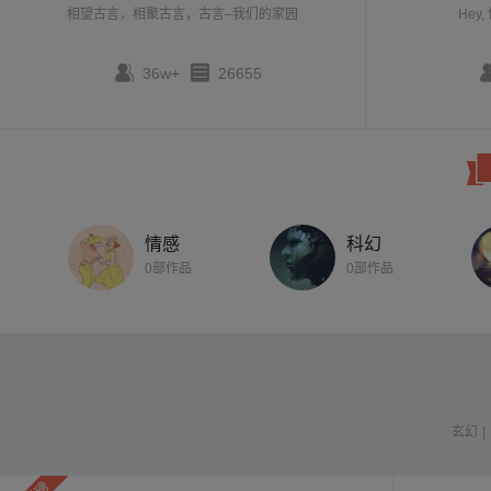
相望古言，相聚古言，古言–我们的家园
Hey
36w+
26655
情感
科幻
0部作品
0部作品
玄幻
|