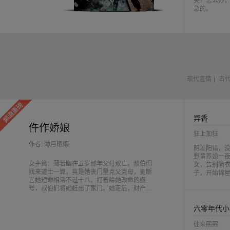
夫？怎么办
急的。
现代言情
|
古
异香
仵作娇娘
狂上加狂
作者: 薄月栖烟
阴差阳错，
野童养媳一
女主篇：薄若幽在五岁那年父母双亡。叔伯们
女，告别简
找来道士一算，竟是她丧门星克父克母，更断
子，开始锦
言她短命相活不过十八。打着给她改命的旗
游哉的贵女
号，叔伯们将她赶出了家门。她走后，财产被
看来，父亲
占亲事被夺，他们抢走一切，只等着她死在十
未婚夫是皇
八岁。他们等啊等，还没等到薄若幽十八，却
俊美的表哥
六零年代小
先等来她一手剖尸验骨之术名动江南。权贵请
辅重臣，此
她让死人说话，王侯求她为活人申冤，而在她
可惜她每日
往来熙熙
身后，还站着令整个大周朝闻风丧胆的男人。