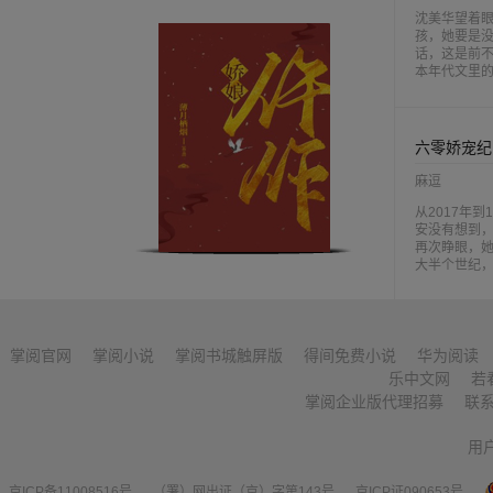
问：银子攒
男主篇：上掌绣衣使，下摄提刑司，狠辣乖戾
退了吗？我
沈美华望着
的霍危楼虽权倾朝野，却对女色嗤之以鼻因此
了吗？
孩，她要是
初见时，哪怕薄若幽出身官门，容颜无双，他
话，这是前
亦对其厌如敝履。后来，看她纤纤素手验的了
本年代文里
红衣女尸，破得了鬼魂夺命，辨的清陈年之
穿成男主的
冤……霍危楼：真香，真特么香！
作天作地，
自己亲儿子
女子。此女
六零娇宠纪
活：吃饭、
子，外加时
麻逗
跟丈夫撒泼
面这位小舅
从2017年到
只觉得脚底
安没有想到
一定是在做
再次睁眼，
醒。不久后
大半个世纪
都知道严团
最艰难的年
华变了，不
好，爷爷奶
连队里也不
父母都是女
一大早挺着
是妹妹控，
个孩子在院
的顾安安收
掌阅官网
掌阅小说
掌阅书城触屏版
得间免费小说
华为阅读
着奇怪的动
亲情和感动
乐中文网
若
着口号哩。
二叔家的堂
掌阅企业版代理招募
联
变后，顾安
己似乎穿越
里，在那本
用
奶奶是极品
炮灰，最后
京ICP备11008516号
（署）网出证（京）字第143号
京ICP证090653号