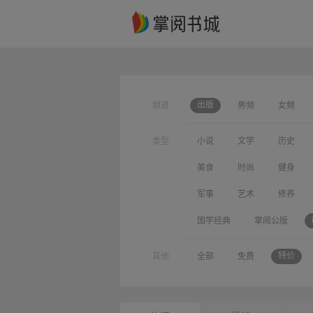
出版
频道
男频
女频
类型
小说
文学
历史
美食
时尚
健身
军事
艺术
修养
国学经典
掌阅公版
特价
其他
全部
免费