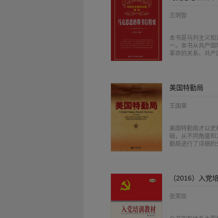
析。本丛书所选书
两个中心：其一，
王明智
在国外学术界新近
尽力揭橥域外学术
来的最新趋向和热
本书是马列主义知
其二，不忘拾遗补
一。本书从共产国
些重要的尚未译成
革命的关系、共产
外学术著述囊括其
共共同成长、共产
共领袖的选择、马
中国化等内容分别
美国特勤局
王国章
美国特勤局才以史
础，从不同角度和
勤局进行了详细的
期透过层层迷雾揭
勤局身上的那层神
其中，包括特勤局
史和渊源、特勤局
（2016）入党
成、特勤局日常进
练、特勤局经历的
张荣臣
等，作者力图通过
实的故事或事件，
面地看到一个真实