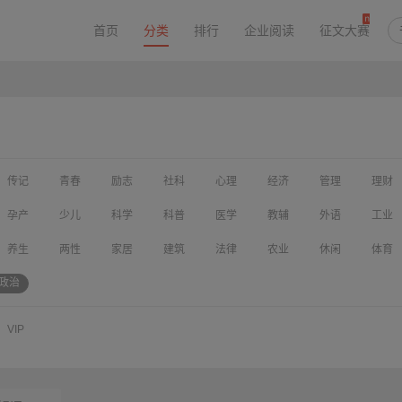
首页
分类
排行
企业阅读
征文大赛
传记
青春
励志
社科
心理
经济
管理
理财
孕产
少儿
科学
科普
医学
教辅
外语
工业
养生
两性
家居
建筑
法律
农业
休闲
体育
政治
VIP