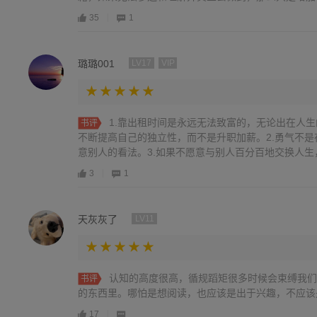
35
1
璐璐001
LV17
VIP
1.靠出租时间是永远无法致富的，无论出在人
书评
不断提高自己的独立性，而不是升职加薪。2.勇气不
意别人的看法。3.如果不愿意与别人百分百地交换人生，嫉
3
1
天灰灰了
LV11
认知的高度很高，循规蹈矩很多时候会束缚我们
书评
的东西里。哪怕是想阅读，也应该是出于兴趣，不应该
17