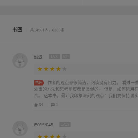
书圈
|
共14501人，6383条
滋滋
LV8
VIP
作者的观点都很简洁，阅读没有阻力。 看过一
书评
处事的方法和思考角度都是类似的。 但是，如何运用
合。 这本书，最让我印象深刻的观点：我们要保持诚实，
34
1
i50****045
LV13