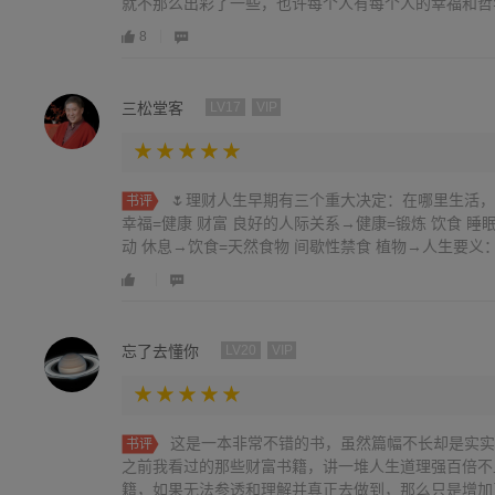
就不那么出彩了一些，也许每个人有每个人的幸福和哲
8
三松堂客
LV17
VIP
🌷理财人生早期有三个重大决定：在哪里生活
书评
幸福=健康 财富 良好的人际关系→健康=锻炼 饮食 睡
动 休息→饮食=天然食物 间歇性禁食 植物→人生要义：活
忘了去懂你
LV20
VIP
这是一本非常不错的书，虽然篇幅不长却是实实
书评
之前我看过的那些财富书籍，讲一堆人生道理强百倍不
籍，如果无法参透和理解并真正去做到，那么只是增加了你