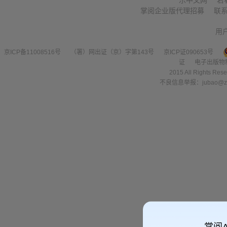
乐中文网
若
掌阅企业版代理招募
联
用
京ICP备11008516号
（署）网出证（京）字第143号
京ICP证090653号
证
电子出版物
2015 All Right
不良信息举报：jubao@zha
掌阅