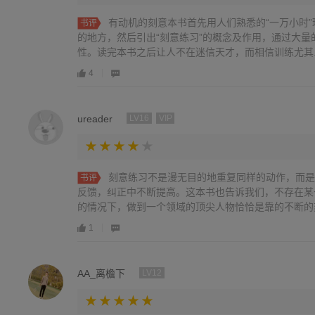
有动机的刻意本书首先用人们熟悉的“一万小时
书评
的地方，然后引出“刻意练习”的概念及作用，通过大
性。读完本书之后让人不在迷信天才，而相信训练尤其..
4
ureader
LV16
VIP
刻意练习不是漫无目的地重复同样的动作，而是
书评
反馈，纠正中不断提高。这本书也告诉我们，不存在某
的情况下，做到一个领域的顶尖人物恰恰是靠的不断的刻意
1
AA_离檐下
LV12