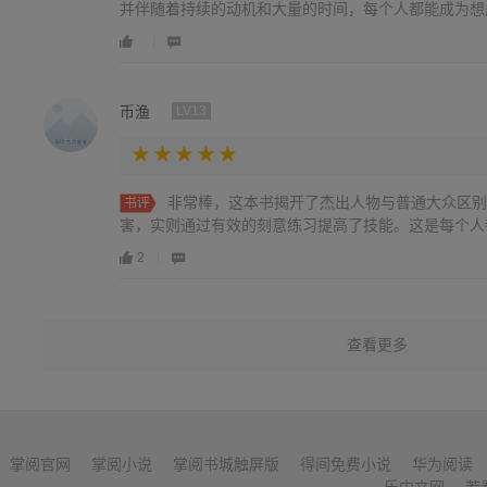
并伴随着持续的动机和大量的时间，每个人都能成为想
币渔
LV13
非常棒，这本书揭开了杰出人物与普通大众区别
书评
害，实则通过有效的刻意练习提高了技能。这是每个人
2
查看更多
掌阅官网
掌阅小说
掌阅书城触屏版
得间免费小说
华为阅读