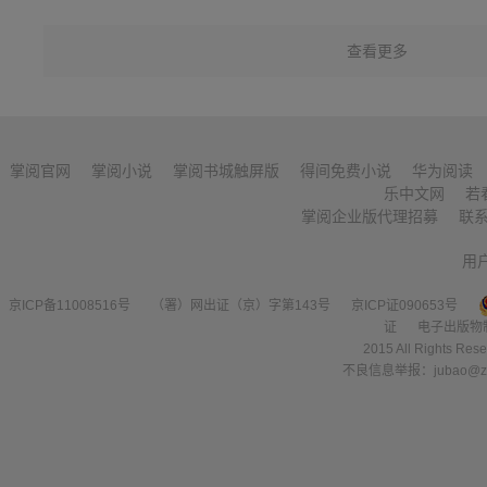
查看更多
掌阅官网
掌阅小说
掌阅书城触屏版
得间免费小说
华为阅读
乐中文网
若
掌阅企业版代理招募
联
用
京ICP备11008516号
（署）网出证（京）字第143号
京ICP证090653号
证
电子出版物
2015 All Right
不良信息举报：jubao@zha