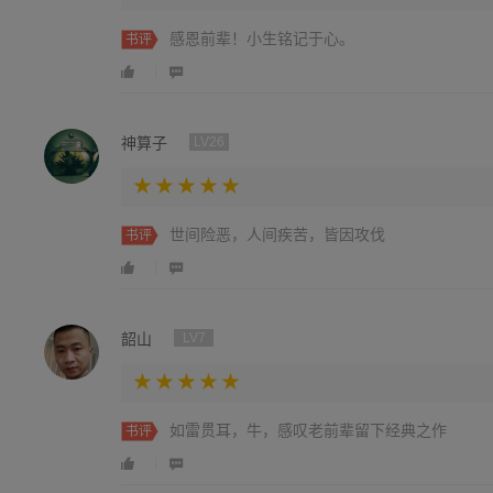
感恩前辈！小生铭记于心。
书评
神算子
LV26
世间险恶，人间疾苦，皆因攻伐
书评
韶山
LV7
如雷贯耳，牛，感叹老前辈留下经典之作
书评