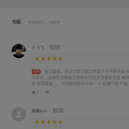
书圈
|
共38337人，1884条
小飞飞
LV15
保卫国家，用兵打仗乃国之大事不可不察也此书
书评
不厌诈，战场形式瞬息万变带兵打仗涉及诸多方面 粮草 
兵 惩罚奖励……好的统领带众人如一人 纪律严明 严格..
1
晨曦lynn
LV7