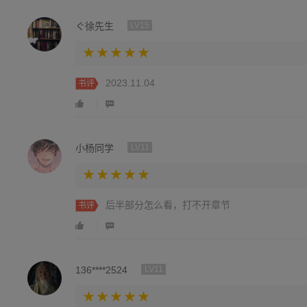
ぐ徐先生
LV15
2023.11.04
书评
小杨同学
LV11
后半部分怎么看，打不开章节
书评
136****2524
LV11