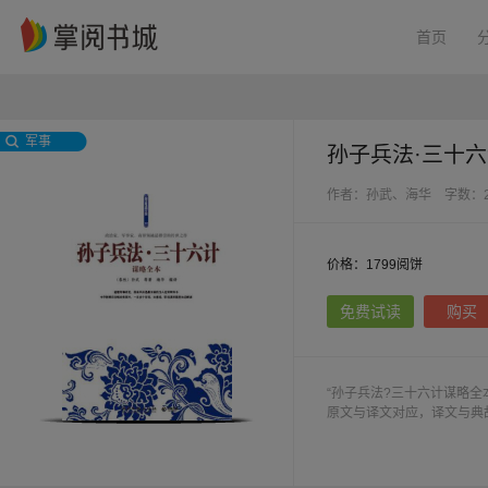
首页
军事
孙子兵法·三十
作者：孙武、海华
字数：2
价格：1799阅饼
免费试读
购买
“孙子兵法?三十六计谋略
原文与译文对应，译文与典