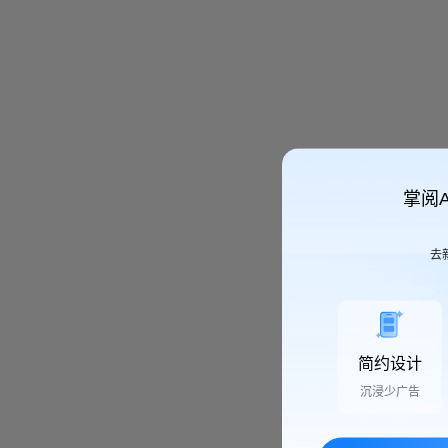
掌阅
去
简约设计
沉浸少广告