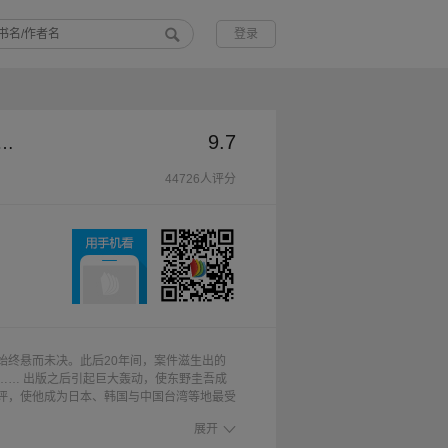
登录
9.7
堀北真希、高良健吾主演同名电影原著）
44726人评分
始终悬而未决。此后20年间，案件滋生出的
…… 出版之后引起巨大轰动，使东野圭吾成
评，使他成为日本、韩国与中国台湾等地最受
望念想，有如一个美丽的幌子，随着无数凌
展开
，万千读者在一曲救赎罪恶的爱情之中悲切动