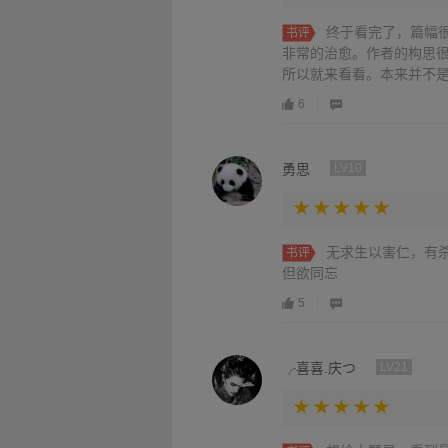
终于看完了，篇幅
书评
非常的治愈。作者的构思
所以就来看看。本来并不是
6
勇思
LV10
无求生以害仁，有
书评
但欲同忘
5
╭喜喜.庆つ
LV21