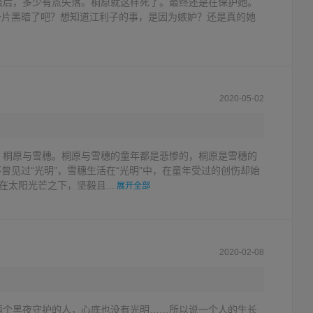
最后，多少有点失落。桐原就这样死了。最终还是在保护她。
一片黑暗了吧？想知道江利子的事，是因为嫉妒？还是真的她
2020-05-02
，桐原与雪穗。桐原与雪穗的童年都是悲惨的，桐原是雪穗的
曾见过“光明”，雪穗生活在“光明”中，在童年受过的创伤却始
在太阳光芒之下，坚毅且...
展开全部
2020-02-08
两个黑夜守护的人，心底也没有光明……所以说一个人的生长