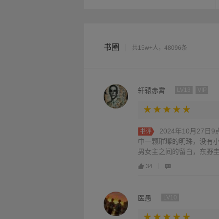
书圈
|
共15w+人，48096条
轩辕赤霄
LV13
VIP
2024年10月2
书评
中一颗璀璨的明珠，没有
男女主之间的留白，东野圭
34
医愚
LV10