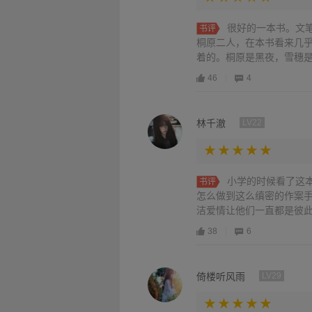
很好的一本书。文
书评
桐原二人，在本书看来几
着的。桐原是黑夜，雪穗是
46
4
林千澈
LV22
小学的时候看了这
书评
怎么做到这么缜密的作案
洁爱情让他们一直都是彼此
38
6
倚楼听风雨
LV29