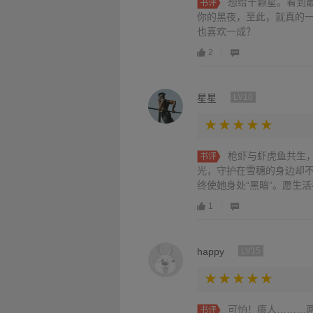
想给十颗星。看到
书评
你的黑夜，至此，就真的
也喜欢一成？
2
星星
LV10
枪虾与虾虎鱼共生
书评
光，守护在雪穗的身边却不
终使她身处“黑暗”。愿生活
1
happy
LV15
可怕！瘆人………
书评