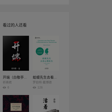
看过的人还看
开端（白敬亭、赵今麦主演同名影视剧原著）
蛤蟆先生去看心理医生
祈祷君
罗伯特·戴博德
6
126