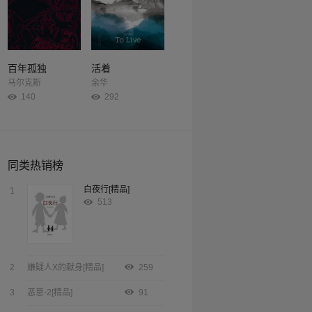
百年孤独
活着
马尔克斯
余华
140
292
同类热销榜
白夜行[精品]
1
513
2
嫌疑人X的献身[精品]
259
3
恶意-2[精品]
91