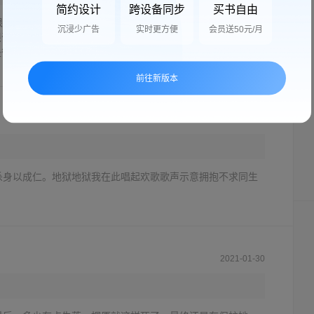
简约设计
跨设备同步
买书自由
很长，故事也很精彩，以前看过东野圭吾的解忧杂货店，觉得
沉浸少广告
实时更方便
会员送50元/月
很奇特，没有一笔是多余的。有很多人推荐这本《白夜行》，
很喜欢悬疑类的作品，但是这本书...
展开全部
前往新版本
2021-10-15
杀身以成仁。地狱地狱我在此唱起欢歌歌声示意拥抱不求同生
2021-01-30