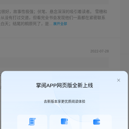
笔很好，故事性极强；伏笔、悬念深深的吸引着读者。 雪穗和
乎从没有打过交道，但看完全书会发现他们一直都在紧密联系
白天；结尾的桐原死了，是...
展开全部
2022-07-28
本书，仍觉得意犹未尽，当时脑子只有一个想法，天哪他们是
手法而不被发现好几年?他们那时候只是个孩子啊。孩提时的纯
掌阅APP网页版全新上线
的彼此，他们没被污染，任何人也...
展开全部
去新版本享更优质阅读体验
2022-03-22