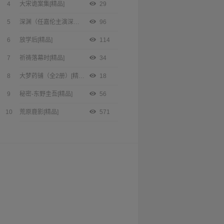
4
大宋诡案集[精品]
29
5
深渊（任嘉伦主演深渊游戏原著小说）[精品]
96
6
放学后[精品]
114
7
祈祷落幕时[精品]
34
8
大梦药铺（全2册）[精品]
18
9
秘密-东野圭吾[精品]
56
10
荒原鹿影[精品]
571