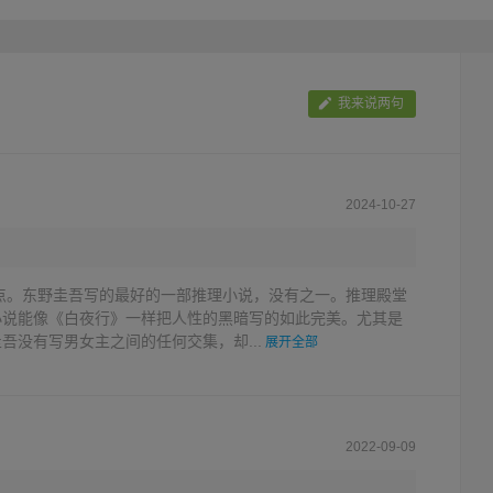
容。
我来说两句
2024-10-27
7日9点。东野圭吾写的最好的一部推理小说，没有之一。推理殿堂
小说能像《白夜行》一样把人性的黑暗写的如此完美。尤其是
吾没有写男女主之间的任何交集，却...
展开全部
2022-09-09