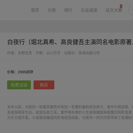
首页
分类
排行
企业阅读
征文大赛
白夜行（
作者：东野圭吾
字数：30.2万字
出版社：南海出版公司
价格：2999阅饼
免费试读
购买
多年以前，大阪的一栋废弃建筑中发现一名遭利器刺死的男子。案件扑朔迷离，
恶逐渐萌芽生长，绽放出恶之花。案件相关者的人生逐渐被越来越重的阴影笼罩
为天王级作家。小说被改编成同名电视连续剧，与图书一同为作家带来了如潮好
欢迎的作家之一。“只希望能手牵手在太阳下散步”，这句象征本书故事内核的绝
乱、压抑、悲凉的事件片段如纪录片一样一一还原，最后一丝温情也被完全抛弃