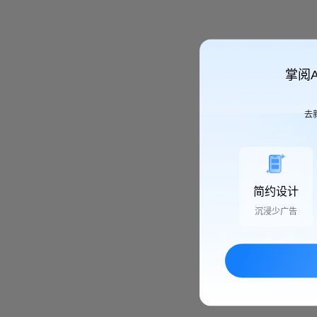
掌阅
去
简约设计
沉浸少广告