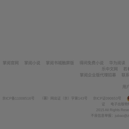
掌阅官网
掌阅小说
掌阅书城触屏版
得间免费小说
华为阅读
乐中文网
若
掌阅企业版代理招募
联
用
京ICP备11008516号
（署）网出证（京）字第143号
京ICP证090653号
证
电子出版物
2015 All Right
不良信息举报：jubao@zha