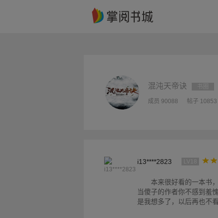
混沌天帝诀
书圈
成员 90088
帖子 10853
i13****2823
LV18
本来很好看的一本书
当傻子的作者你不感到羞
是我想多了，以后再也不