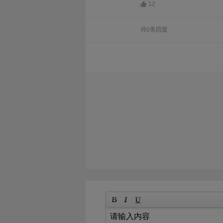
12
共0条回复