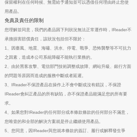
保留權利在任何時候、無需給予通知並可以憑借任何理由終止您使
用產品。
免責及責任的限制
您理解並同意，我們的產品因下列狀況無法正常運作時，IReader不
承擔損害賠償責任，該狀況包括但不限於：
1、因臺風、地震、海嘯、洪水、停電、戰爭、恐怖襲擊等不可抗力
之因素，造成本公司系統障礙不能執行業務的。
2、由於黑客攻擊、電信部門技術調整或故障、網站升級、銀行方面
的問題等原因而造成的服務中斷或者延遲。
3、IReader不保證產品在操作上不會中斷或沒有錯誤，不保證
IReader會糾正產品的所有缺陷，亦不保證產品能滿足您的所有要
求。
4、如果您對IReader的任何部分或本條款條款的任何部分不滿意，
您唯壹的和全部的解決方案就是停止繼續使用產品。
5、您同意，因IReader與您就本條款的簽訂、履行或解釋發生爭