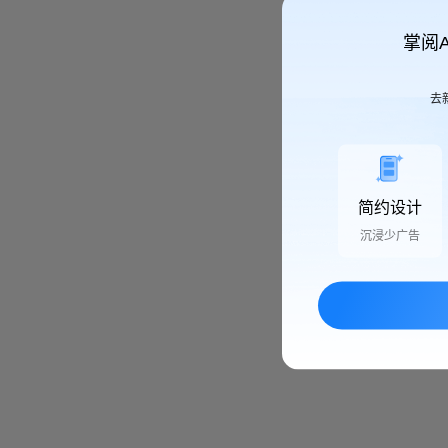
掌阅
去
简约设计
沉浸少广告