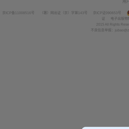
用
京ICP备11008516号
（署）网出证（京）字第143号
京ICP证090653号
证
电子出版物
2015 All Right
不良信息举报：jubao@zha