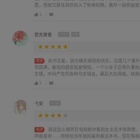
置，而她又莫名其妙的入了新帝的眼，展开一段你追我逃
1
萱苏菁菁
LV23
VIP
此书五星，因为确实很轻松快乐，后面几个番外
书评
常圆满，看完的感觉就是愉悦。一个小女子忍辱负重扮
生情，中间产生的各种乌龙误会，最后大仇得报，结局圆满
1
弋安
LV18
我说怎么偶然在电视剧中看到女主名字很熟悉，
书评
明是皇帝……哈哈哈当年我妈喜欢看这本书，现在电视