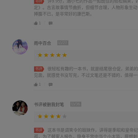
评9.9分，酒小七的作品一如既往的轻松搞笑
书评
定》。古言故事情节曲折，但细节合理，人物形象生动
捧腹不已，是非常好的康巴斯。
1
雨中百合
LV27
很轻松有趣的一本书，就是结尾很仓促，弟弟的
书评
见面，就感觉书没写完，不过文笔还是不错的，值得一
1
书评被删我封笔
LV36
这本书是调笑令的姐妹作，讲得是季昭和皇帝纪
书评
孤，为了替家人报仇，隐身于宫中当个小太监，原想刺