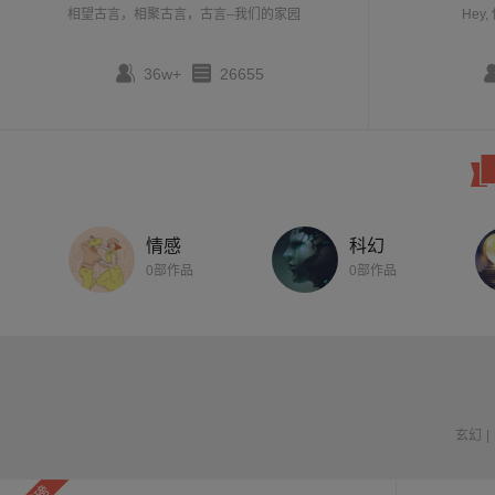
相望古言，相聚古言，古言–我们的家园
Hey
36w+
26655
情感
科幻
0部作品
0部作品
玄幻
|