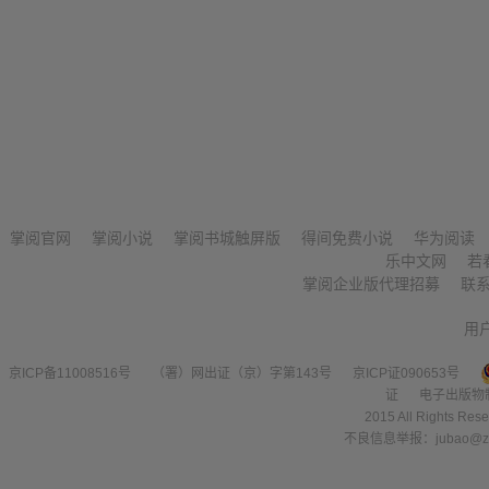
掌阅官网
掌阅小说
掌阅书城触屏版
得间免费小说
华为阅读
乐中文网
若
掌阅企业版代理招募
联
用
京ICP备11008516号
（署）网出证（京）字第143号
京ICP证090653号
证
电子出版物
2015 All Right
不良信息举报：jubao@zha