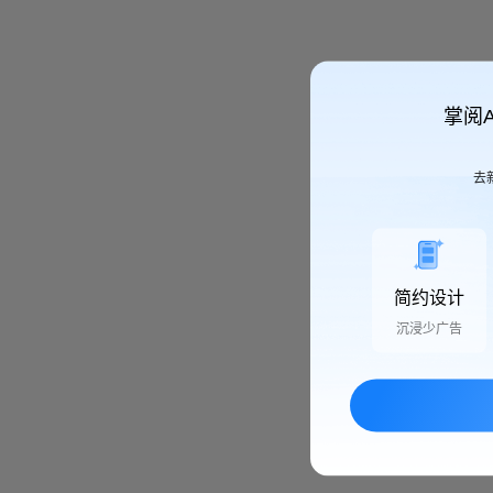
掌阅
去
简约设计
沉浸少广告