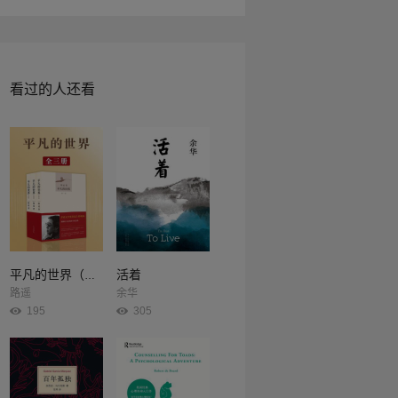
看过的人还看
活着
平凡的世界（全3册）
路遥
余华
195
305