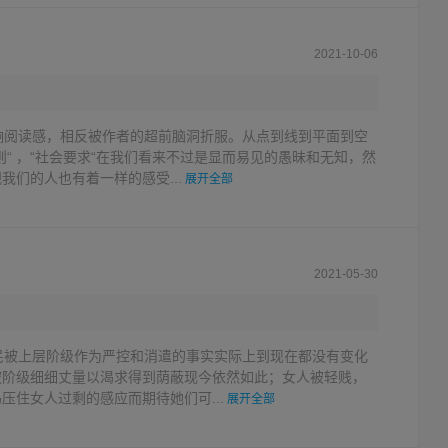
2021-10-06
响阅读感，相反被作者的超前脑洞折服。从点到线到平面到空
则“ ，“社会要求“在我们看来不过是显而易见的愚昧和无知，然
我们的人也有着一样的感受...
展开全部
2021-05-30
民被上层阶级作为严控和消遣的事实实际上到现在都没有变化
被阶级细细丈量以渴求得到荫蔽现今依然如此；女人被轻贱，
压住女人过剩的感应而期待她们可...
展开全部