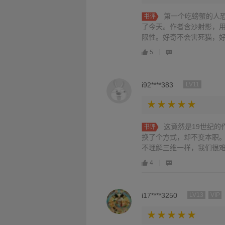
第一个吃螃蟹的人
书评
了今天。作者含沙射影，用
限性。好奇不会害死猫，好
5
i92****383
LV11
这竟然是19世纪
书评
换了个方式，却不变本职
不理解三维一样，我们很
4
i17****3250
LV13
VIP