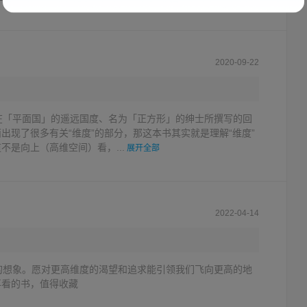
2020-09-22
在「平面国」的遥远国度、名为「正方形」的绅士所撰写的回
出现了很多有关“维度”的部分，那这本书其实就是理解“维度”
不是向上（高维空间）看，...
展开全部
2022-04-14
的想象。愿对更高维度的渴望和追求能引领我们飞向更高的地
再看的书，值得收藏