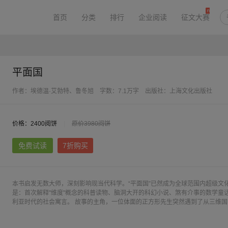
首页
分类
排行
企业阅读
征文大赛
平面国
作者：埃德温·艾勃特、鲁冬旭
字数：7.1万字
出版社：上海文化出版社
价格：2400阅饼
|
原价3980阅饼
免费试读
7折购买
本书启发无数大师，深刻影响现当代科学。“平面国”已然成为全球范围内超级文
是：首次解释"维度"概念的科普读物、脑洞大开的科幻小说、煞有介事的数学童
利亚时代的社会寓言。 故事的主角，一位体面的正方形先生突然遇到了从三维国
师向平面国传播立体空间的真理，却无法用平面国居民能理解的语言去解释高度
了这部传世的《平面国》。 作为读者的我们，将在这个故事中获得上帝视角，得