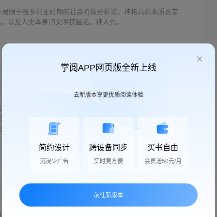
不局限于维多利亚时期的社会阶级分析论，神格高尚本质否定
论，以及人类本身的文明狭隘论。神人也。
掌阅APP网页版全新上线
2026-01-22
去新版本享更优质阅读体验
后半部开始昏昏欲睡，仿佛小学生初入数学课堂。直至后记，
震撼无以言表，每个时代都有思想超前者，因为太过超前，而
先知亦如是。当然，书中还有有趣...
展开全部
简约设计
跨设备同步
买书自由
沉浸少广告
实时更方便
会员送50元/月
2022-12-16
前往新版本
咀嚼后香味久久不散。似理性，又能用感性解释太经典了