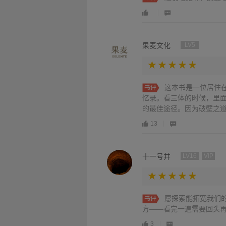
果麦文化
LV5
这本书是一位居住
书评
忆录。看三体的时候，里面
的最佳途径。因为破壁之道
13
十一号井
LV16
VIP
愿探索能拓宽我们
书评
方——看完一遍需要回头
3