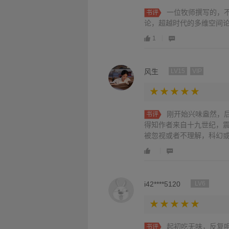
一位牧师撰写的，
书评
论，超越时代的多维空间
1
风生
LV15
VIP
刚开始兴味盎然，
书评
得知作者来自十九世纪，
被忽视或者不理解，科幻或
i42****5120
LV6
起初吃无味，反复
书评