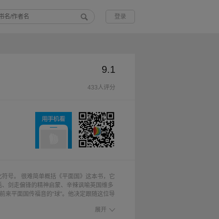
登录
9.1
433人评分
化符号。 很难简单概括《平面国》这本书，它
话、剑走偏锋的精神启蒙、辛辣讽喻英国维多
前来平面国传福音的“球”。他决定跟随这位导
和上（而不是北）。被人当做疯子后，他写出
展开
以审视自身，以科学的态度，理解“科学的谦