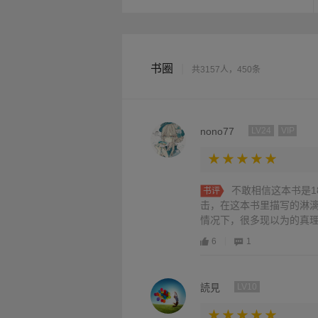
书圈
|
共3157人，450条
nono77
LV24
VIP
不敢相信这本书是1
书评
击，在这本书里描写的淋
情况下，很多现以为的真理
6
1
読見
LV10