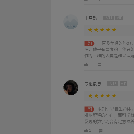
土马路
LV11
VIP
一百多年轻的科幻
书评
吧，他是有厚度的。他只
作为三维的人类是难以理解
罗梅尼奥
LV13
VIP
求知引导着生命体
书评
难以解释的存在，而科学
发现的数字巧合肯定意味着
1