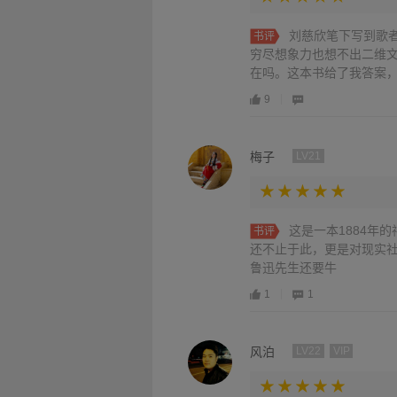
刘慈欣笔下写到歌
书评
穷尽想象力也想不出二维
在吗。这本书给了我答案，
9
梅子
LV21
这是一本1884年
书评
还不止于此，更是对现实
鲁迅先生还要牛
1
1
风泊
LV22
VIP