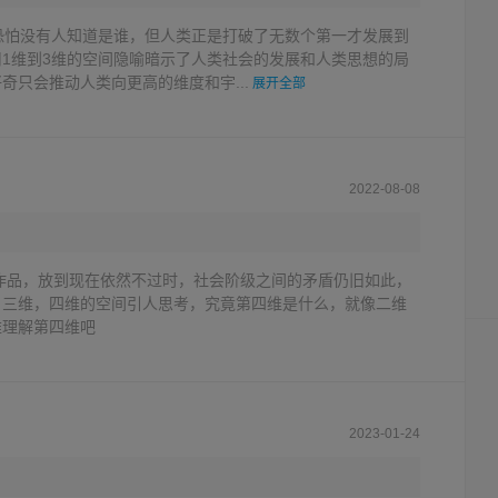
恐怕没有人知道是谁，但人类正是打破了无数个第一才发展到
1维到3维的空间隐喻暗示了人类社会的发展和人类思想的局
奇只会推动人类向更高的维度和宇...
展开全部
2022-08-08
的作品，放到现在依然不过时，社会阶级之间的矛盾仍旧如此，
。三维，四维的空间引人思考，究竟第四维是什么，就像二维
难理解第四维吧
2023-01-24