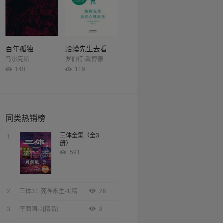
百年孤独
蛤蟆先生去看心理医生
马尔克斯
罗伯特·戴博德
140
119
同类热销榜
三体全集（全3
1
册）
591
2
三体3：死神永生-1[精品]
26
3
平面国-1[精品]
9