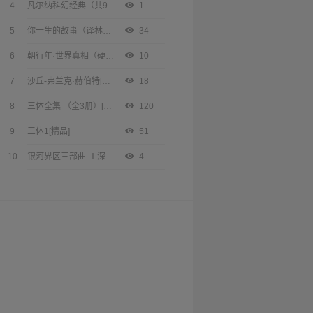
4
凡尔纳科幻经典（共9册）[精品]
1
5
你一生的故事（译林幻系列）[精品]
34
6
朝行年·世界真相（硬核科幻）[精品]
10
7
沙丘-弗兰克·赫伯特[精品]
18
8
三体全集 （全3册）[精品]
120
9
三体1[精品]
51
10
银河界区三部曲-Ⅰ深渊上的火.zip[精品]
4