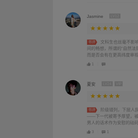
Jasmine
LV12
文科生也丝毫不影
书评
间的畅想，所谓的“自然法
而是否会有在更高纬度审视
1
夏安
LV24
VIP
阶级错列，下层人
书评
——下一代被寄予厚望，
男人的话术作为安慰的砝码
3
1