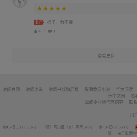
擦了，看不懂
书评
4
1
查看更多
掌阅官网
掌阅小说
掌阅书城触屏版
得间免费小说
华为阅读
乐中文网
若
掌阅企业版代理招募
联
用
京ICP备11008516号
（署）网出证（京）字第143号
京ICP证090653号
证
电子出版物