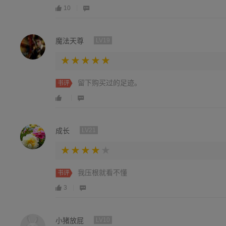
10
魔法天尊
LV19
留下购买过的足迹。
书评
成长
LV21
我压根就看不懂
书评
3
小猪放屁
LV10