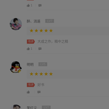
1
醉、消遥
LV7
大成之作，精中之精
书评
1
明明
LV5
好书
书评
笑红尘
LV7