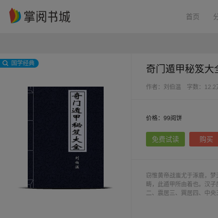
首页
国学经典
奇门遁甲秘笈大
作者：刘伯温
字数：12.
价格：99阅饼
免费试读
购买
窃惟黄帝战蚩尤于涿鹿，梦
畴，此遁甲所由着也。汉子
二、震居三、巽居四、中央
兑西，巽东南，坤西南，艮