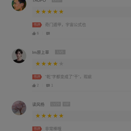
TAUPO
LV17
奇门遁甲，宇宙公式也
书评
6
Im原上草
LV5
“乾”字都变成了“干”，瑕疵
书评
2
1
读风杨
LV29
VIP
非常棒哦
书评