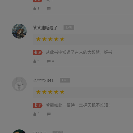
1
某某迪睡醒了
LV8
从此书中知道了古人的大智慧，好书
书评
5
4
i27****3341
LV2
若能如此一篇诗，掌握天机不难知！
书评
2