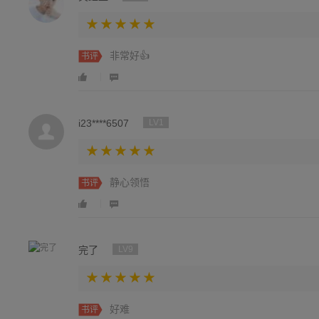
非常好👍
书评
i23****6507
LV1
静心领悟
书评
完了
LV9
好难
书评