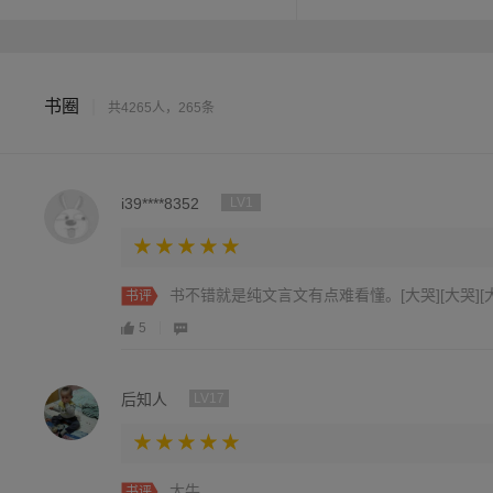
书圈
|
共4265人，265条
i39****8352
LV1
书不错就是纯文言文有点难看懂。[大哭][大哭][
书评
5
后知人
LV17
太牛
书评