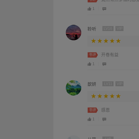
1
聆听
LV16
VIP
开卷有益
书评
1
歆妍
LV11
VIP
感恩
书评
1