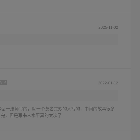
2025-11-02
VIP
2022-01-12
是弘一法师写的，就一个莫名其妙的人写的，中间的故事很多
看完，但是写书人水平真的太次了