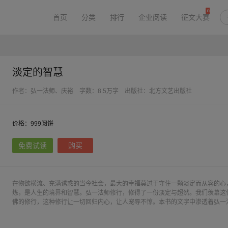
首页
分类
排行
企业阅读
征文大赛
淡定的智慧
作者：弘一法师、庆裕
字数：8.5万字
出版社：北方文艺出版社
价格：999阅饼
免费试读
购买
在物欲横流、充满诱惑的当今社会，最大的幸福莫过于守住一颗淡定而从容的心
炼，是人生的境界和智慧。弘一法师修行，修得了一份淡定与超然。我们羡慕这
佛的修行，这种修行让一切回归内心，让人宠辱不惊。本书的文字中渗透着弘一
告诉人们一切顺其自然，便能宁静致远。它让人们在淡定中滋养心灵，在智慧中
重新回归平衡，让人们领悟到什么是真正的大彻大悟、超凡脱俗。