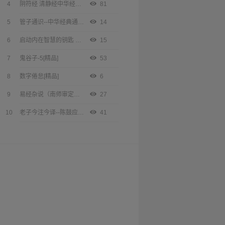
4
阴符经 清静经中华经典名著全本全注全译丛书【中华书局出品】[精品]
81
5
管子通识--中华经典通识【中华书局出品】[精品]
14
6
启动内在智慧的钥匙 ：六祖坛经解读[精品]
15
7
鬼谷子-5[精品]
53
8
数字倦怠[精品]
6
9
易经杂说（南师审定本）[精品]
27
10
老子今注今译--陈鼓应著作集[精品]
41