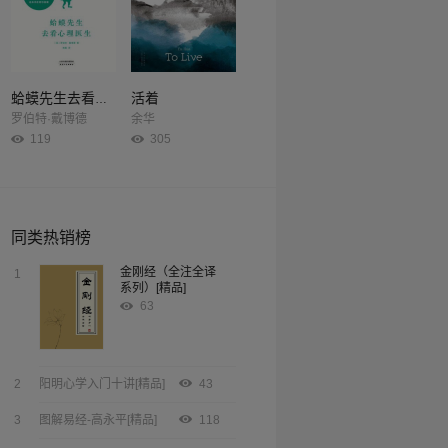
活着
蛤蟆先生去看心理医生
罗伯特·戴博德
余华
119
305
同类热销榜
金刚经（全注全译
1
系列）[精品]
63
2
阳明心学入门十讲[精品]
43
3
图解易经-高永平[精品]
118