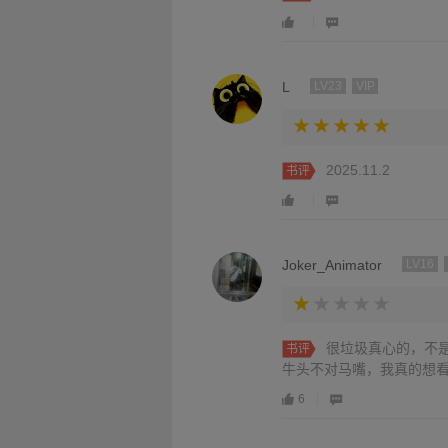
L
LV23
VIP
2025.11.2
书评
Joker_Animator
LV16
很垃圾真心的，不
书评
牛头不对马嘴，我真的想
6