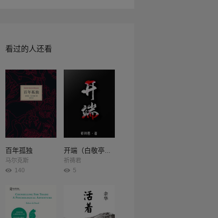
看过的人还看
百年孤独
开端（白敬亭、赵今麦主演同名影视剧原著）
马尔克斯
祈祷君
140
5