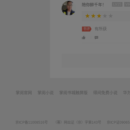
陪你醉千年！
LV15
VI
有所获
书评
掌阅官网
掌阅小说
掌阅书城触屏版
得间免费小说
华
京ICP备11008516号
（署）网出证（京）字第143号
京ICP证0906