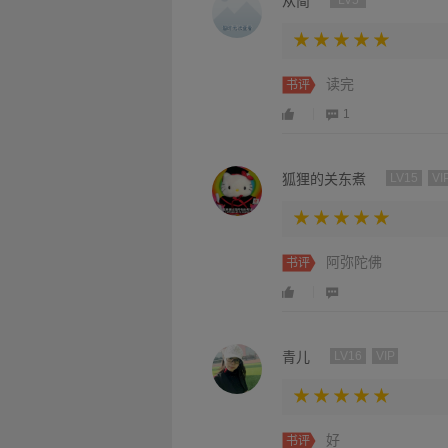
从简
LV5
读完
书评
1
狐狸的关东煮
LV15
VI
阿弥陀佛
书评
青儿
LV16
VIP
好
书评