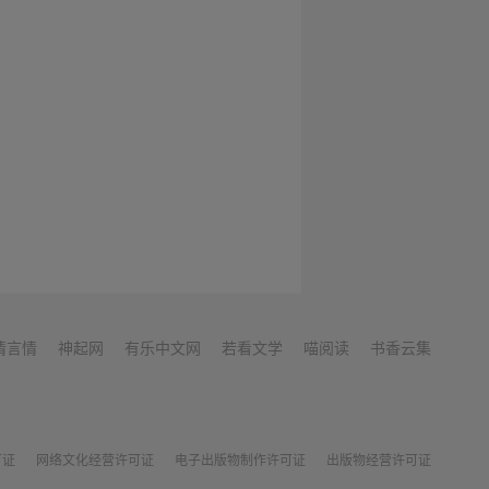
情言情
神起网
有乐中文网
若看文学
喵阅读
书香云集
可证
网络文化经营许可证
电子出版物制作许可证
出版物经营许可证