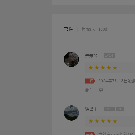
书圈
|
共783人，100条
笨笨的
LV14
2024年7月13日凌晨
书评
1
浒望山
LV21
VIP
竟然有点参悟的感
书评