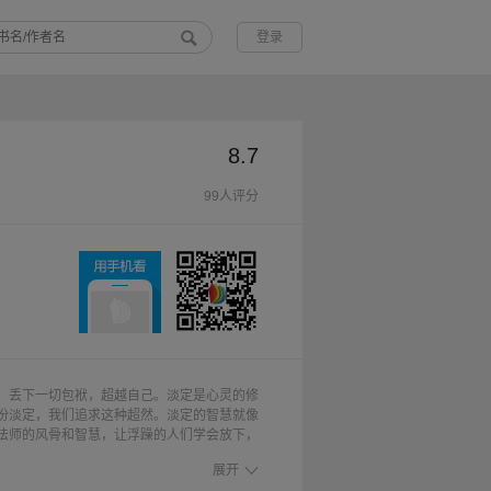
登录
8.7
99人评分
，丢下一切包袱，超越自己。淡定是心灵的修
份淡定，我们追求这种超然。淡定的智慧就像
法师的风骨和智慧，让浮躁的人们学会放下，
升华人生，它让人们的内心清澈如水，让生命
展开