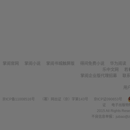
掌阅官网
掌阅小说
掌阅书城触屏版
得间免费小说
华为阅读
乐中文网
若
掌阅企业版代理招募
联
用
京ICP备11008516号
（署）网出证（京）字第143号
京ICP证090653号
证
电子出版物
2015 All Right
不良信息举报：jubao@zha