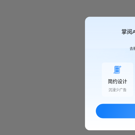
掌阅
去
简约设计
沉浸少广告