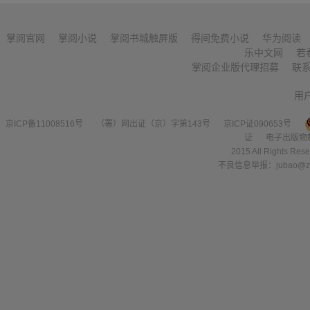
掌阅官网
掌阅小说
掌阅书城触屏版
得间免费小说
华为阅读
乐中文网
若
掌阅企业版代理招募
联
用
京ICP备11008516号
（署）网出证（京）字第143号
京ICP证090653号
证
电子出版物
2015 All Right
不良信息举报：jubao@zha