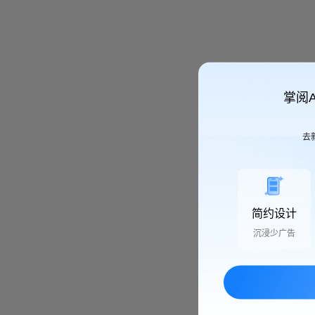
掌阅
去
简约设计
沉浸少广告