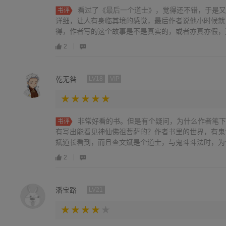
看过了《最后一个道士》，觉得还不错，于是又
书评
详细，让人有身临其境的感觉，最后作者说他小时候就
得，作者写的这个故事是不是真实的，或者亦真亦假，这才
2
乾无咎
LV18
VIP
非常好看的书。但是有个疑问，为什么作者笔下
书评
有写出能看见神仙佛祖菩萨的？作者书里的世界，有鬼
斌道长看到，而且查文斌是个道士，与鬼斗斗法时，为什么
2
潘宝路
LV21