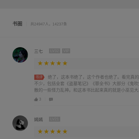
书圈
|
共24947人，14237条
三七
LV32
VIP
绝了，这本书绝了，这个作者也绝了。看完真的
书评
不少，包括全套《盗墓笔记》《罪全书》大部分《鬼吹
散的一些怪力乱神。和这本书比起来真的就是小巫见大巫。
3
嫣嫣
LV21