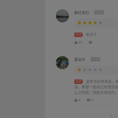
新红宝石
LV35
新点子
书评
20
雷诒方
LV12
这本书总体来说，
书评
语，都是一些自己老祖宗
心之险恶，怕是另有目的
零都嫌多。
6
3
上