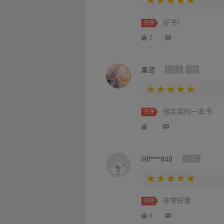
好书！
书评
2
墨鸢
LV14
VIP
很实用的一本书
书评
i98****848
LV31
非常好看
书评
8