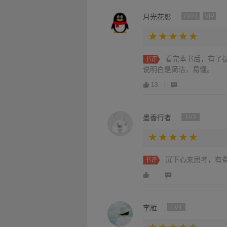
月光花影
LV23
VIP
看完本书后，有了
书评
说明白是简洁，易懂。
13
墨香行者
LV3
沉下心来思考，有
书评
李雁
LV4