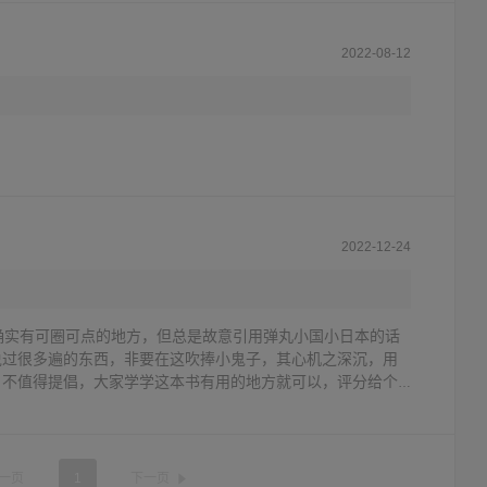
2022-08-12
2022-12-24
确实有可圈可点的地方，但总是故意引用弹丸小国小日本的话
说过很多遍的东西，非要在这吹捧小鬼子，其心机之深沉，用
，不值得提倡，大家学学这本书有用的地方就可以，评分给个
一页
1
下一页