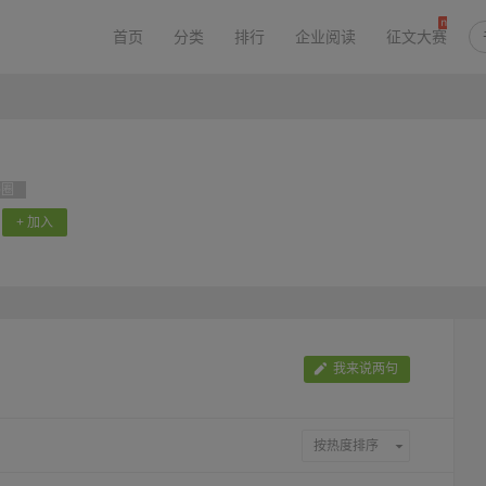
首页
分类
排行
企业阅读
征文大赛
书圈
+ 加入
我来说两句
按热度排序