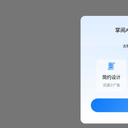
掌阅
去
简约设计
沉浸少广告