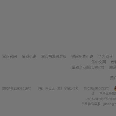
掌阅官网
掌阅小说
掌阅书城触屏版
得间免费小说
华为阅读
乐中文网
若
掌阅企业版代理招募
联
用
京ICP备11008516号
（署）网出证（京）字第143号
京ICP证090653号
证
电子出版物
2015 All Right
不良信息举报：jubao@zha