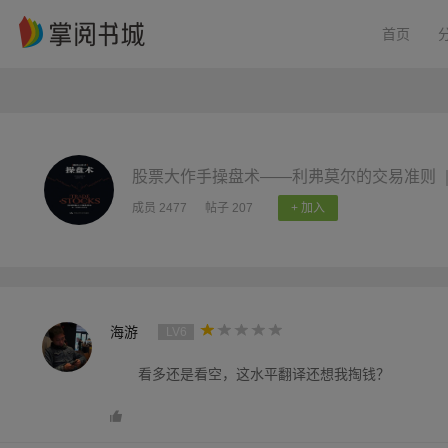
首页
股票大作手操盘术——利弗莫尔的交易准则
成员 2477
帖子 207
+ 加入
海游
LV6
看多还是看空，这水平翻译还想我掏钱？