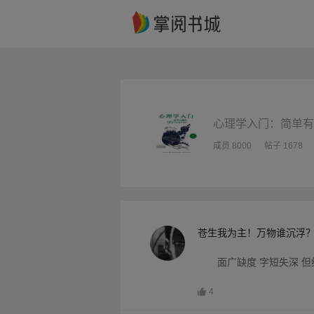
心理学入门：简单有
成员 8000
帖子 1678
苍生我为主！万物谁沉浮
面广缺度 字短失深 
4