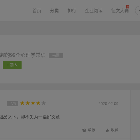
首页
分类
排行
企业阅读
征文大赛
趣的99个心理学常识
书圈
+ 加入
？
LV5
2020-02-09
但细品之下，却不失为一篇好文章
举报
收藏