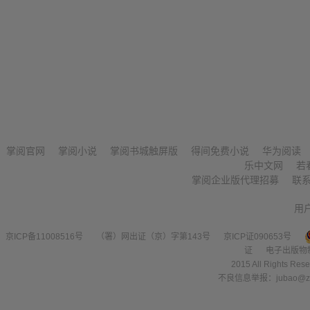
掌阅官网
掌阅小说
掌阅书城触屏版
得间免费小说
华为阅读
乐中文网
若
掌阅企业版代理招募
联
用
京ICP备11008516号
（署）网出证（京）字第143号
京ICP证090653号
证
电子出版物
2015 All Right
不良信息举报：jubao@zha