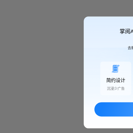
掌阅
去
简约设计
沉浸少广告