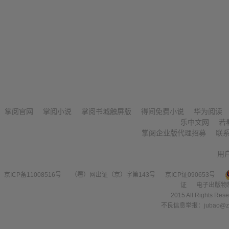
掌阅官网
掌阅小说
掌阅书城触屏版
得间免费小说
华为阅读
乐中文网
若
掌阅企业版代理招募
联
用
京ICP备11008516号
（署）网出证（京）字第143号
京ICP证090653号
证
电子出版物
2015 All Right
不良信息举报：jubao@zha