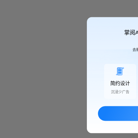
掌阅
去
简约设计
沉浸少广告