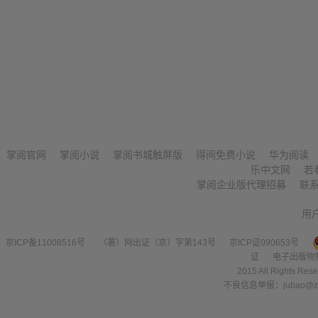
掌阅官网
掌阅小说
掌阅书城触屏版
得间免费小说
华为阅读
乐中文网
若
掌阅企业版代理招募
联
用
京ICP备11008516号
（署）网出证（京）字第143号
京ICP证090653号
证
电子出版物
2015 All Right
不良信息举报：jubao@zha