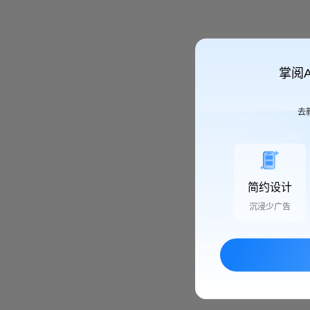
掌阅
去
简约设计
沉浸少广告