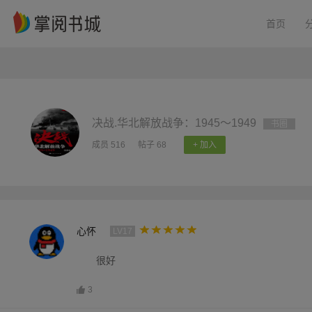
首页
决战.华北解放战争：1945～1949
书圈
成员 516
帖子 68
+ 加入
心怀
LV17
很好
3