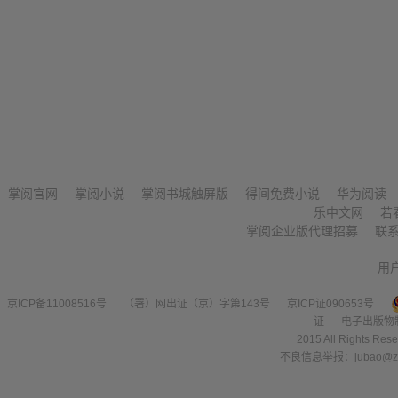
掌阅官网
掌阅小说
掌阅书城触屏版
得间免费小说
华为阅读
乐中文网
若
掌阅企业版代理招募
联
用
京ICP备11008516号
（署）网出证（京）字第143号
京ICP证090653号
证
电子出版物
2015 All Right
不良信息举报：jubao@zha