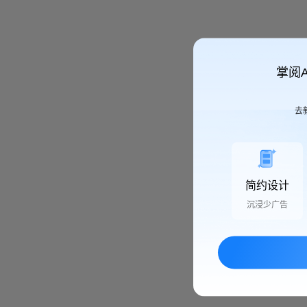
掌阅
去
简约设计
沉浸少广告