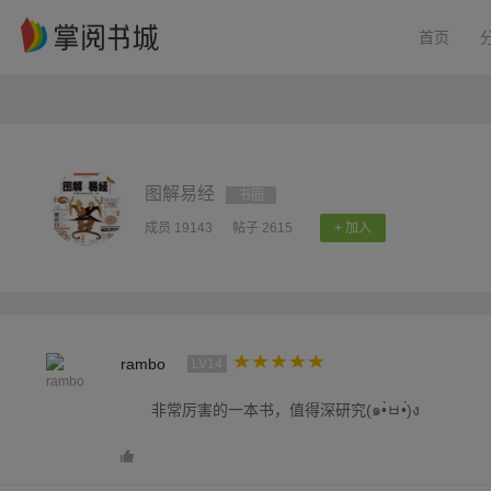
首页
图解易经
书圈
成员 19143
帖子 2615
+ 加入
rambo
LV14
非常厉害的一本书，值得深研究(๑•̀ㅂ•́)ง