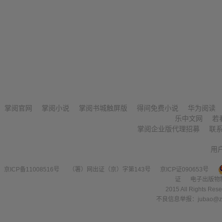
掌阅官网
掌阅小说
掌阅书城触屏版
得间免费小说
华为阅读
乐中文网
若
掌阅企业版代理招募
联
用
京ICP备11008516号
（署）网出证（京）字第143号
京ICP证090653号
证
电子出版物
2015 All Right
不良信息举报：jubao@zha