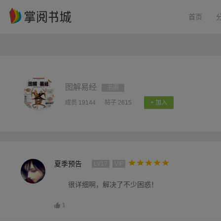
首页
图解易经
书圈
成员 19144
帖子 2615
+ 加入
夏季预告
LV17
VIP
很详细啊，解决了不少困惑！
1