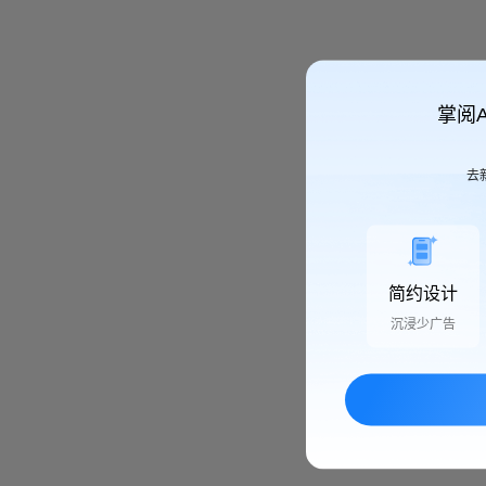
掌阅
去
简约设计
沉浸少广告