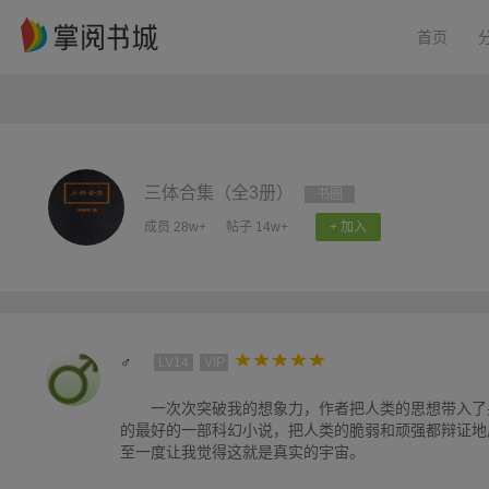
首页
三体合集（全3册）
书圈
成员 28w+
帖子 14w+
+ 加入
♂
LV14
VIP
一次次突破我的想象力，作者把人类的思想带入了
的最好的一部科幻小说，把人类的脆弱和顽强都辩证地
至一度让我觉得这就是真实的宇宙。