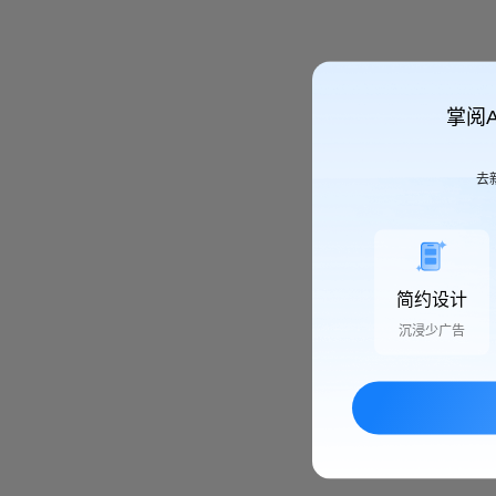
掌阅
去
简约设计
沉浸少广告