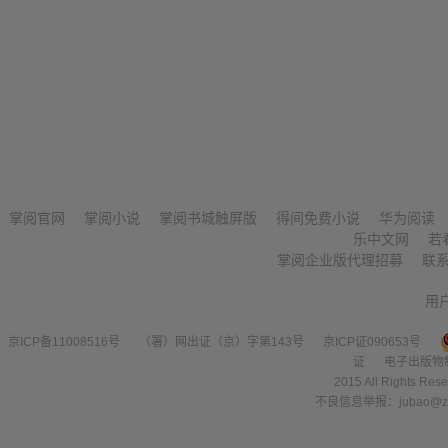
掌阅官网
掌阅小说
掌阅书城触屏版
得间免费小说
华为阅读
乐中文网
若
掌阅企业版代理招募
联
用
京ICP备11008516号
（署）网出证（京）字第143号
京ICP证090653号
证
电子出版物
2015 All Right
不良信息举报：jubao@zha