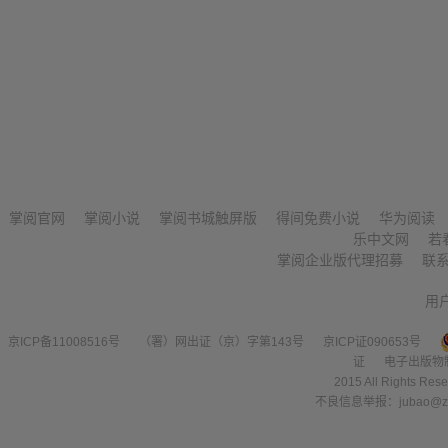
掌阅官网
掌阅小说
掌阅书城触屏版
得间免费小说
华为阅读
乐中文网
若
掌阅企业版代理招募
联
用
京ICP备11008516号
（署）网出证（京）字第143号
京ICP证090653号
证
电子出版物
2015 All Right
不良信息举报：jubao@zha