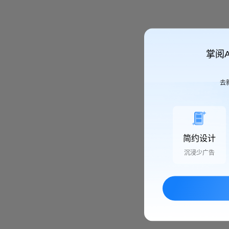
掌阅
去
简约设计
沉浸少广告