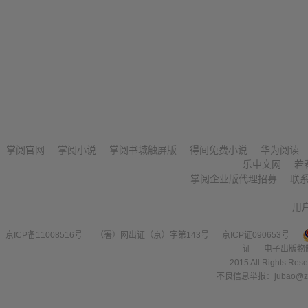
掌阅官网
掌阅小说
掌阅书城触屏版
得间免费小说
华为阅读
乐中文网
若
掌阅企业版代理招募
联
用
京ICP备11008516号
（署）网出证（京）字第143号
京ICP证090653号
证
电子出版物
2015 All Right
不良信息举报：jubao@zha