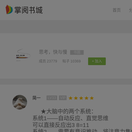
首页
思考，快与慢
书圈
成员 23779
帖子 10369
+ 加入
简一
LV33
VIP
★大脑中的两个系统：
系统1——自动反应、直觉思维
可以直接反应出3 8=11
系统2——需要有意识推动、将注意力集