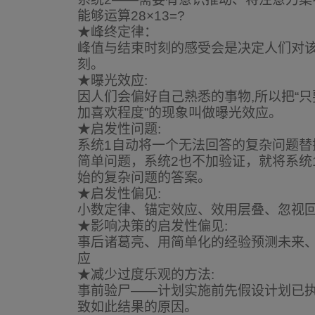
能够运算28×13=?
★峰终定律：
峰值与结束时刻的感受会是决定人们对
刻。
★曝光效应:
因人们会偏好自己熟悉的事物,所以把“
加喜欢程度”的现象叫做曝光效应。
★启发性问题:
系统1自动将一个无法回答的复杂问题替
简单问题，系统2也不加验证，就将系统
始的复杂问题的答案。
★启发性偏见:
小数定律、锚定效应、效用层叠、忽视
★影响决策的启发性偏见:
事后诸葛亮、用简单化的经验预测未来
应
★减少过度乐观的方法:
事前验尸——计划实施前先假设计划已执
致如此结果的原因。