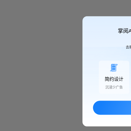
掌阅
去
简约设计
沉浸少广告