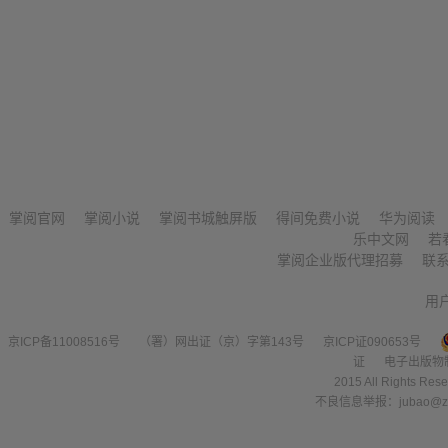
掌阅官网
掌阅小说
掌阅书城触屏版
得间免费小说
华为阅读
乐中文网
若
掌阅企业版代理招募
联
用
京ICP备11008516号
（署）网出证（京）字第143号
京ICP证090653号
证
电子出版物
2015 All Right
不良信息举报：jubao@zha