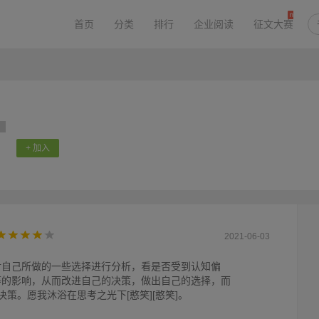
首页
分类
排行
企业阅读
征文大赛
+ 加入
2021-06-03
对自己所做的一些选择进行分析，看是否受到认知偏
等的影响，从而改进自己的决策，做出自己的选择，而
策。愿我沐浴在思考之光下[憨笑][憨笑]。