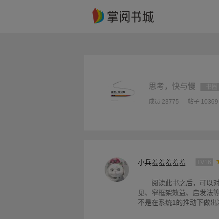
思考，快与慢
书圈
成员 23775
帖子 10369
小兵羞羞羞羞羞
LV16
阅读此书之后，可以
见、窄框架效益、启发法
不是在系统1的推动下做出决