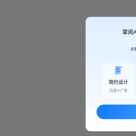
掌阅
去
简约设计
沉浸少广告