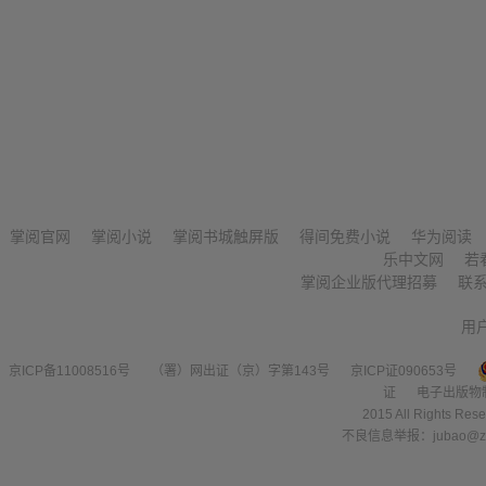
掌阅官网
掌阅小说
掌阅书城触屏版
得间免费小说
华为阅读
乐中文网
若
掌阅企业版代理招募
联
用
京ICP备11008516号
（署）网出证（京）字第143号
京ICP证090653号
证
电子出版物
2015 All Right
不良信息举报：jubao@zha