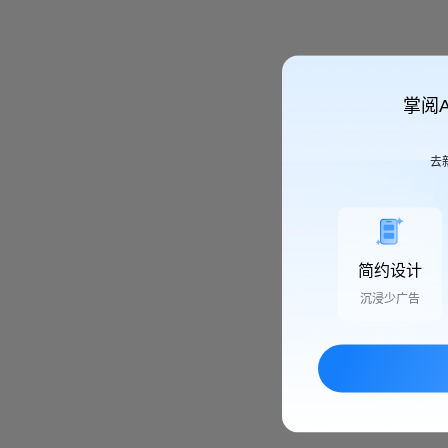
掌阅
去
简约设计
沉浸少广告