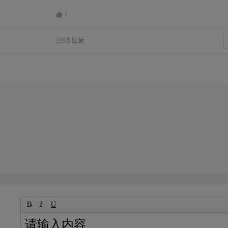
7
共0条回复