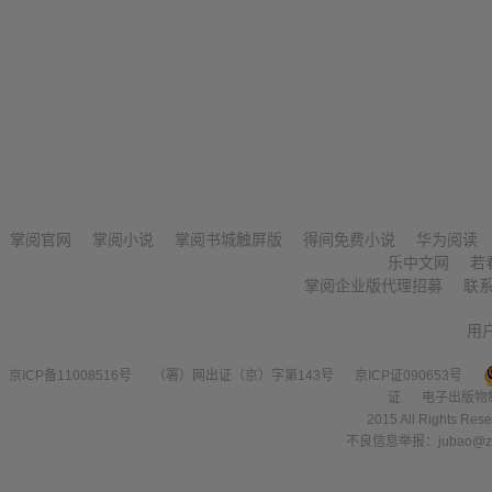
掌阅官网
掌阅小说
掌阅书城触屏版
得间免费小说
华为阅读
乐中文网
若
掌阅企业版代理招募
联
用
京ICP备11008516号
（署）网出证（京）字第143号
京ICP证090653号
证
电子出版物
2015 All Right
不良信息举报：jubao@zha