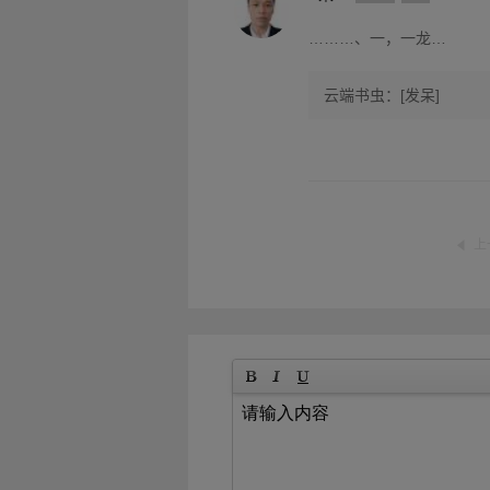
………、一，一龙…
云端书虫：[发呆]
上