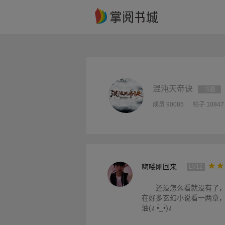
混沌天帝诀
书圈
成员 90085
帖子 10847
嗨喽刚回来
LV12
还没怎么看就没有了
在好多玄幻小说看一两章
油(ง •̀_•́)ง