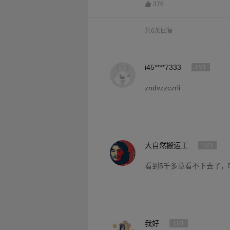
376
共6条回复
i45****7333
LV1
zndvzzczrli
大自然搬运工
LV3
看到5千多章看不下去了，
我好
LV1