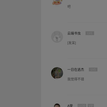
吧
云端书虫
LV1
[发呆]
一日在逃杰
LV1
我觉得不错
A荣
LV30
VIP