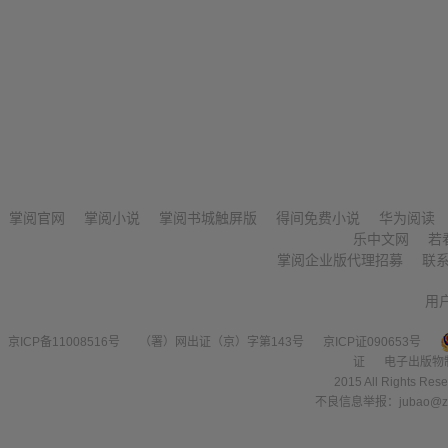
掌阅官网
掌阅小说
掌阅书城触屏版
得间免费小说
华为阅读
乐中文网
若
掌阅企业版代理招募
联
用
京ICP备11008516号
（署）网出证（京）字第143号
京ICP证090653号
证
电子出版物
2015 All Right
不良信息举报：jubao@zha