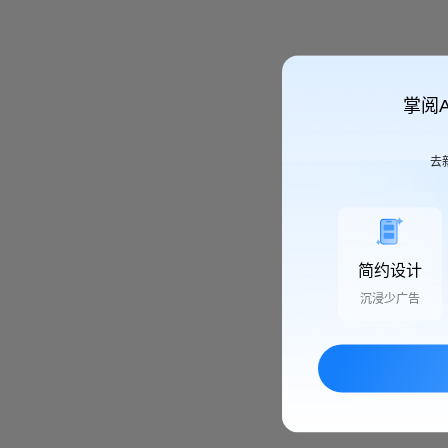
掌阅
去
简约设计
沉浸少广告