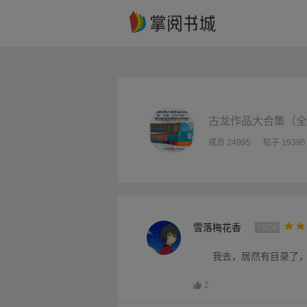
古龙作品大合集（全
成员 24995
帖子 19395
雪落梅花香
LV24
我去，居然有目录了
2