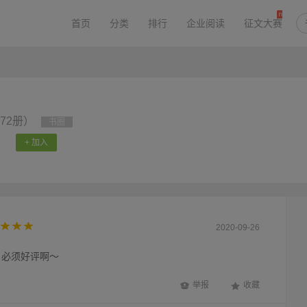
首页
分类
排行
企业阅读
征文大赛
72册）
书圈
+ 加入
2020-09-26
，必须好评啊～
举报
收藏