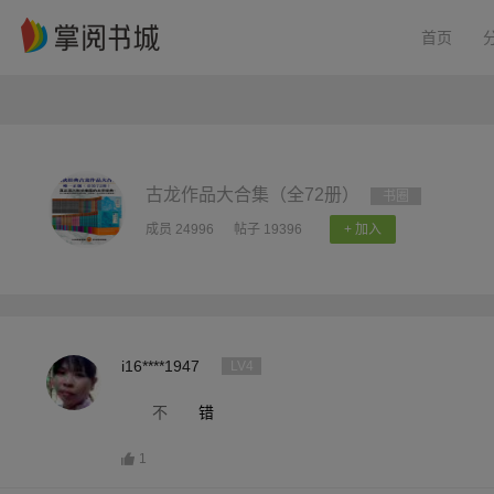
首页
古龙作品大合集（全72册）
书圈
成员 24996
帖子 19396
+ 加入
i16****1947
LV4
不
错
1