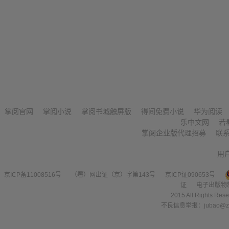
掌阅官网
掌阅小说
掌阅书城触屏版
得间免费小说
华为阅读
乐中文网
若
掌阅企业版代理招募
联
用
京ICP备11008516号
（署）网出证（京）字第143号
京ICP证090653号
证
电子出版物
2015 All Right
不良信息举报：jubao@zha