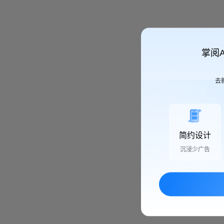
掌阅
去
简约设计
沉浸少广告