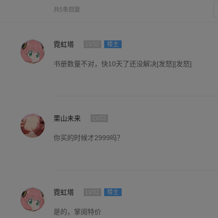
共5条回复
霓虹塔
LV32
楼主
书册数量不对，快10天了还没解决[发怒][发怒]
栗山未来
LV22
你买的时候才2999吗？
霓虹塔
LV32
楼主
是的，掌阅特价