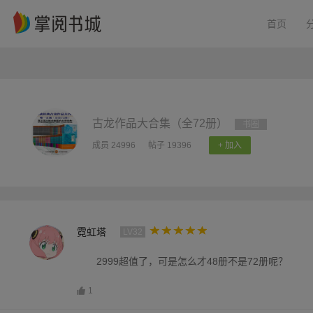
首页
古龙作品大合集（全72册）
书圈
成员 24996
帖子 19396
+ 加入
霓虹塔
LV32
2999超值了，可是怎么才48册不是72册呢？
1