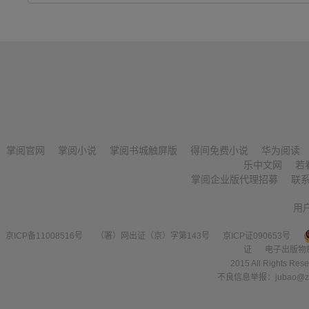
掌阅官网
掌阅小说
掌阅书城触屏版
得间免费小说
华为阅读
乐中文网
若
掌阅企业版代理招募
联
用
京ICP备11008516号
（署）网出证（京）字第143号
京ICP证090653号
证
电子出版物
2015 All Right
不良信息举报：jubao@zha