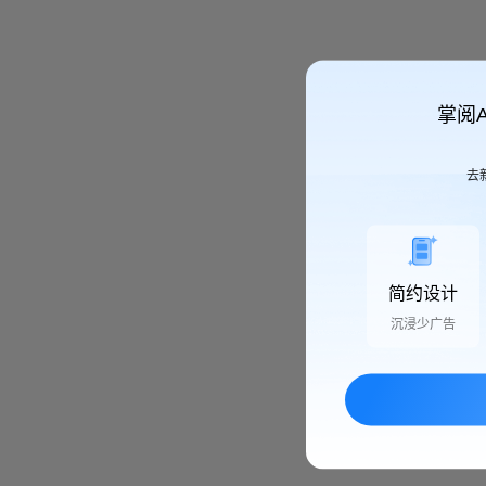
掌阅
去
简约设计
沉浸少广告