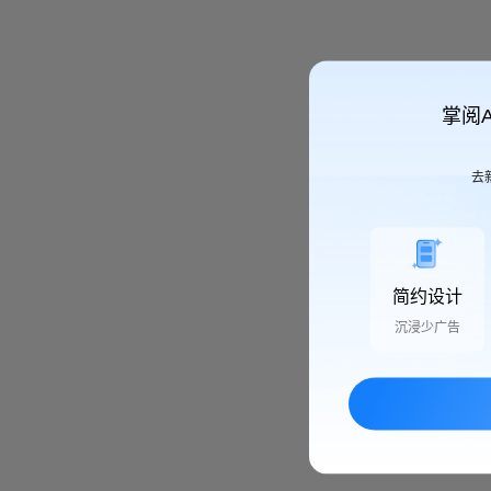
掌阅
去
简约设计
沉浸少广告