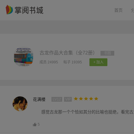
首页
古龙作品大合集（全72册）
书圈
成员 24995
帖子 19395
+ 加入
花满楼
LV12
VIP
感觉古龙那一个个恰如其分的比喻也挺绝，看完古
5