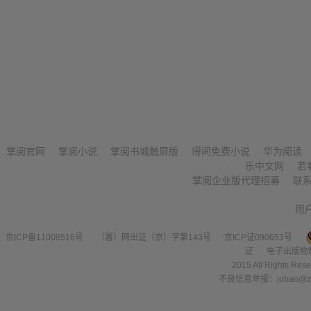
掌阅官网
掌阅小说
掌阅书城触屏版
得间免费小说
华为阅读
乐中文网
若
掌阅企业版代理招募
联
用
京ICP备11008516号
（署）网出证（京）字第143号
京ICP证090653号
证
电子出版物
2015 All Right
不良信息举报：jubao@zha