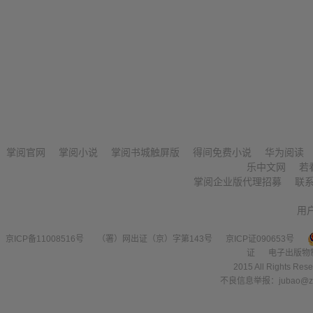
掌阅官网
掌阅小说
掌阅书城触屏版
得间免费小说
华为阅读
乐中文网
若
掌阅企业版代理招募
联
用
京ICP备11008516号
（署）网出证（京）字第143号
京ICP证090653号
证
电子出版物
2015 All Right
不良信息举报：jubao@zha