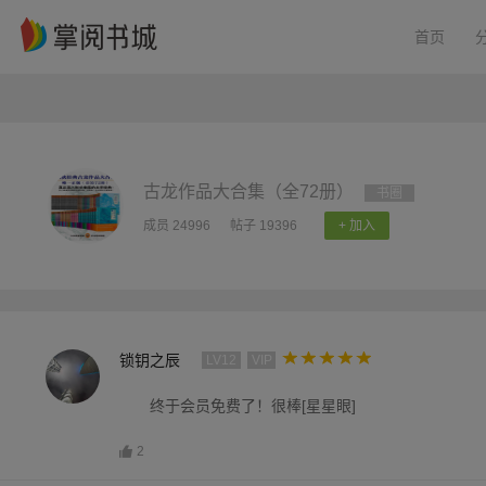
首页
古龙作品大合集（全72册）
书圈
成员 24996
帖子 19396
+ 加入
锁钥之辰
LV12
VIP
终于会员免费了！很棒[星星眼]
2