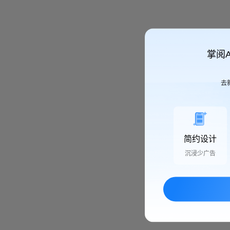
掌阅
去
简约设计
沉浸少广告