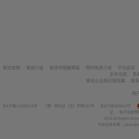
掌阅官网
掌阅小说
掌阅书城触屏版
得间免费小说
华为阅读
乐中文网
若
掌阅企业版代理招募
联
用
京ICP备11008516号
（署）网出证（京）字第143号
京ICP证090653号
证
电子出版物
2015 All Right
不良信息举报：jubao@zha