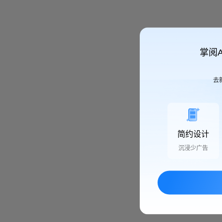
掌阅
去
简约设计
沉浸少广告