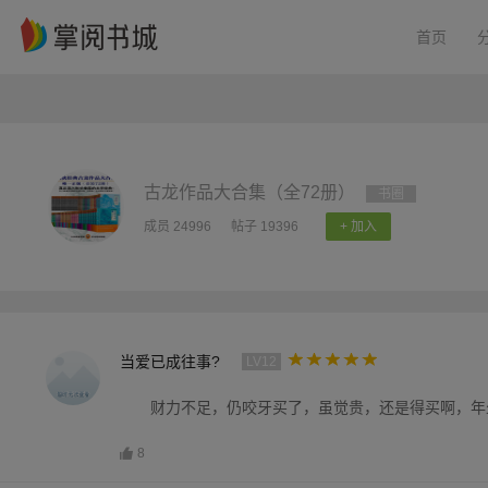
首页
古龙作品大合集（全72册）
书圈
成员 24996
帖子 19396
+ 加入
当爱已成往事?
LV12
财力不足，仍咬牙买了，虽觉贵，还是得买啊，年
8