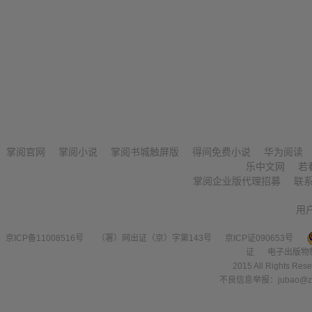
掌阅官网
掌阅小说
掌阅书城触屏版
得间免费小说
华为阅读
乐中文网
若
掌阅企业版代理招募
联
用
京ICP备11008516号
（署）网出证（京）字第143号
京ICP证090653号
证
电子出版物
2015 All Right
不良信息举报：jubao@zha