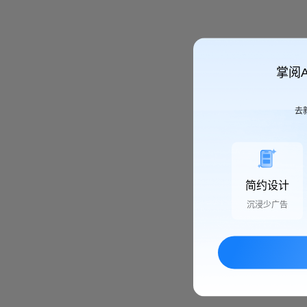
掌阅
去
简约设计
沉浸少广告