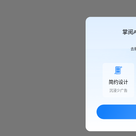
掌阅
去
简约设计
沉浸少广告