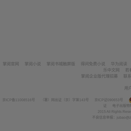
掌阅官网
掌阅小说
掌阅书城触屏版
得间免费小说
华为阅读
乐中文网
若
掌阅企业版代理招募
联
用
京ICP备11008516号
（署）网出证（京）字第143号
京ICP证090653号
证
电子出版物
2015 All Right
不良信息举报：jubao@zha