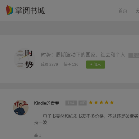
首页
时势：周期波动下的国家、社会和个人
书
成员 2379
帖子 136
+ 加入
Kindle的青春
LV4
VIP
电子书竟然和纸质书差不多价格，不过还是破费买
持一波
1