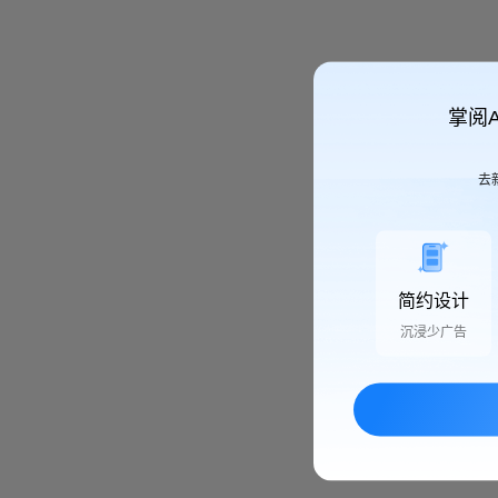
掌阅
去
简约设计
沉浸少广告