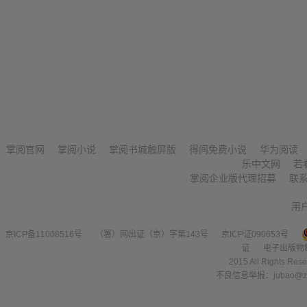
掌阅官网
掌阅小说
掌阅书城触屏版
得间免费小说
华为阅读
乐中文网
若
掌阅企业版代理招募
联
用
京ICP备11008516号
（署）网出证（京）字第143号
京ICP证090653号
证
电子出版物
2015 All Right
不良信息举报：jubao@zha