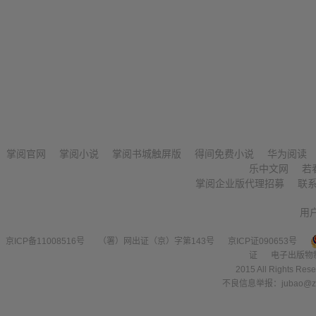
掌阅官网
掌阅小说
掌阅书城触屏版
得间免费小说
华为阅读
乐中文网
若
掌阅企业版代理招募
联
用
京ICP备11008516号
（署）网出证（京）字第143号
京ICP证090653号
证
电子出版物
2015 All Right
不良信息举报：jubao@zha