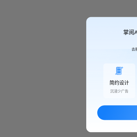
掌阅
去
简约设计
沉浸少广告