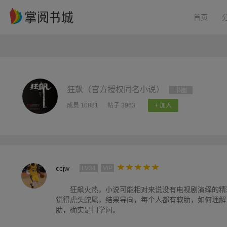
首页
狂飙（官方授权同名小说）
书圈
成员 10881
帖子 3963
+ 加入
ccjw
LV34
VIP
狂飙火热，小说可能相对来说没有电视剧演绎的精
觉得虎头蛇尾，结果导向，每个人都有软肋，如何理解
肋，确实是门学问。