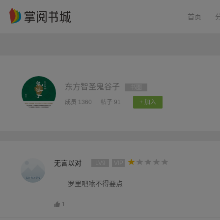
首页
东方智圣鬼谷子
书圈
成员 1360
帖子 91
+ 加入
无言以对
LV9
VIP
罗里吧嗦不得要点
1