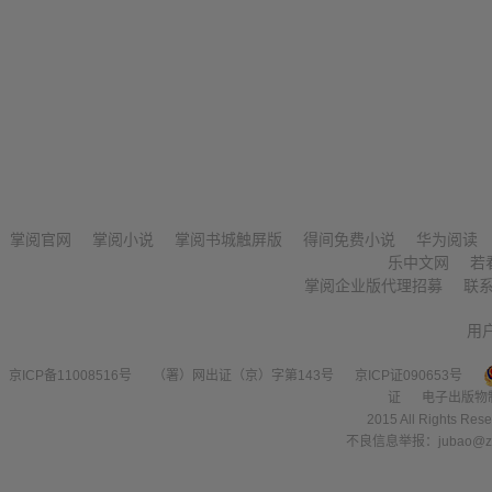
掌阅官网
掌阅小说
掌阅书城触屏版
得间免费小说
华为阅读
乐中文网
若
掌阅企业版代理招募
联
用
京ICP备11008516号
（署）网出证（京）字第143号
京ICP证090653号
证
电子出版物
2015 All Right
不良信息举报：jubao@zha