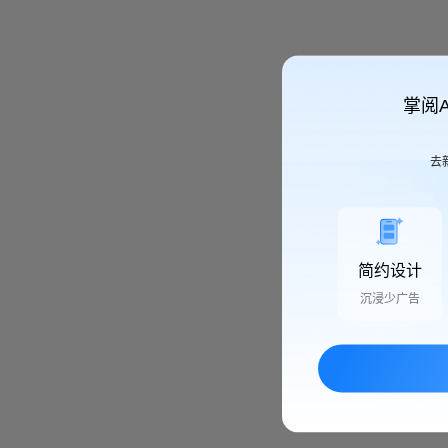
掌阅
去
简约设计
沉浸少广告