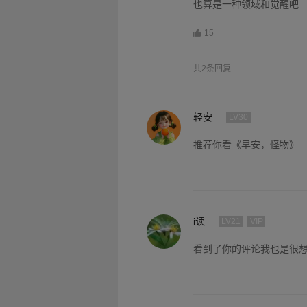
也算是一种领域和觉醒吧
15
共2条回复
轻安
LV30
推荐你看《早安，怪物》
i读
LV21
VIP
看到了你的评论我也是很想