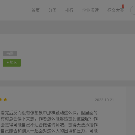
首页
分类
排行
企业阅读
征文大赛
书圈
+ 加入
2023-10-21
，看完后反而没有像想象中那样触动这么深。但里面的
，有时总会停下来想，作者怎么能够感觉到这些呢？作
而会觉得可能自己不适合做咨询师吧，觉得无法承接作
疑自己能否和别人一起面对这么大的困境和压力，可能