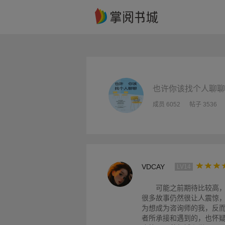
也许你该找个人聊聊
成员 6052
帖子 3536
VDCAY
LV14
可能之前期待比较高
很多故事仍然很让人震惊
为想成为咨询师的我，反
者所承接和遇到的，也怀