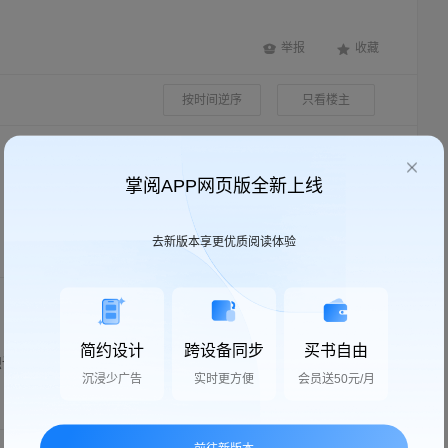
举报
收藏
按时间逆序
只看楼主
2025-09-14
掌阅APP网页版全新上线
去新版本享更优质阅读体验
回复
2023-10-26
简约设计
跨设备同步
买书自由
读这本书了[呲牙]
沉浸少广告
实时更方便
会员送50元/月
回复