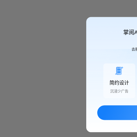
掌阅
去
简约设计
沉浸少广告