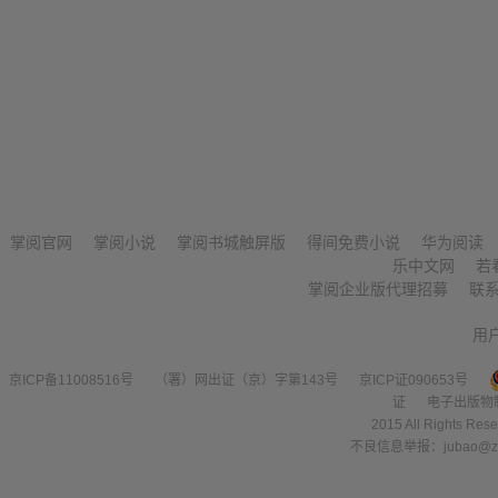
掌阅官网
掌阅小说
掌阅书城触屏版
得间免费小说
华为阅读
乐中文网
若
掌阅企业版代理招募
联
用
京ICP备11008516号
（署）网出证（京）字第143号
京ICP证090653号
证
电子出版物
2015 All Right
不良信息举报：jubao@zha