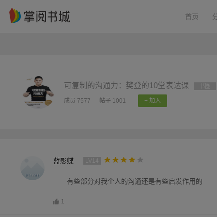
首页
可复制的沟通力：樊登的10堂表达课
书圈
成员 7577
帖子 1001
+ 加入
蓝影蝶
LV14
有些部分对我个人的沟通还是有些启发作用的
1