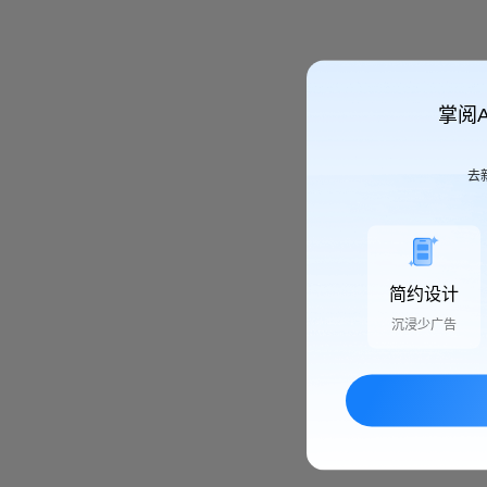
掌阅
去
简约设计
沉浸少广告