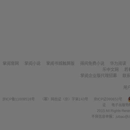
掌阅官网
掌阅小说
掌阅书城触屏版
得间免费小说
华为阅读
乐中文网
若
掌阅企业版代理招募
联
用
京ICP备11008516号
（署）网出证（京）字第143号
京ICP证090653号
证
电子出版物
2015 All Right
不良信息举报：jubao@zha