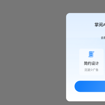
掌阅
去
简约设计
沉浸少广告