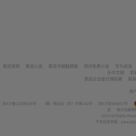
掌阅官网
掌阅小说
掌阅书城触屏版
得间免费小说
华为阅读
乐中文网
若
掌阅企业版代理招募
联
用
京ICP备11008516号
（署）网出证（京）字第143号
京ICP证090653号
证
电子出版物
2015 All Right
不良信息举报：jubao@zha